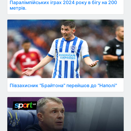
Паралімпійських іграх 2024 року в бігу на 200
метрів.
Півзахисник "Брайтона" перейшов до "Наполі"