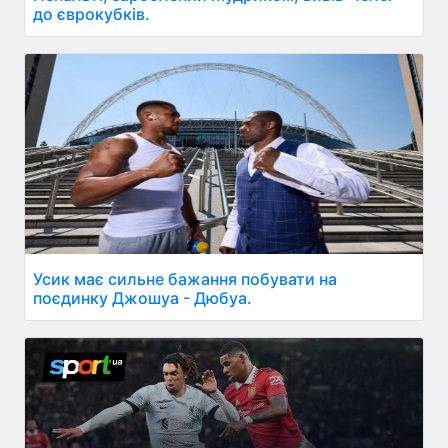
до єврокубків.
Усик має сильне бажання побувати на
поєдинку Джошуа - Дюбуа.