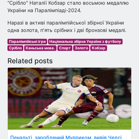
"Срібло" Наталії Кобзар стало восьмою медаллю
України на Паралімпіаді-2024.
Наразі в активі паралімпійської збірної України
одна золота, п'ять срібних і дві бронзові медалі.
Паралімпійські ігри
Національна збірна України з футболу
Срібло
Ханьська мова.
Спорт
Золото
Кобзар
Related posts
Пенальті, зароблений Мудриком, вивів Челсі