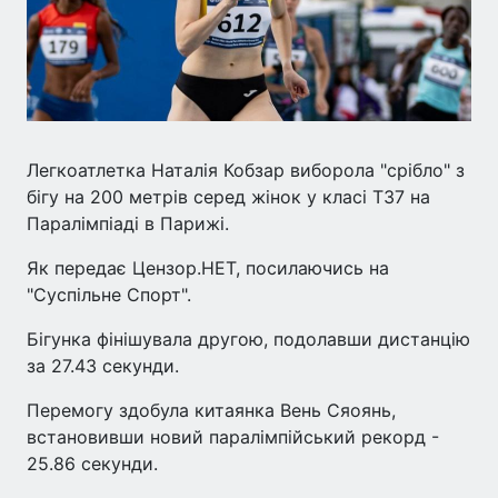
Легкоатлетка Наталія Кобзар виборола "срібло" з
бігу на 200 метрів серед жінок у класі T37 на
Паралімпіаді в Парижі.
Як передає Цензор.НЕТ, посилаючись на
"Суспільне Спорт".
Бігунка фінішувала другою, подолавши дистанцію
за 27.43 секунди.
Перемогу здобула китаянка Вень Сяоянь,
встановивши новий паралімпійський рекорд -
25.86 секунди.