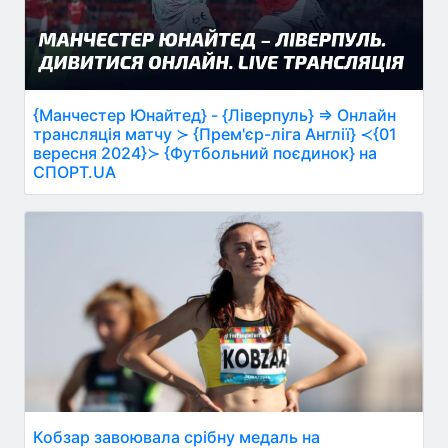
{Манчестер Юнайтед} - {Ліверпуль} ⇒ Онлайн
трансляція матчу ≻ {Прем'єр-ліга Англії} ≺{01
вересня 2024}≻ {Футбольний поєдинок} на
СПОРТ.UA
Кобзар завоювала срібну медаль на