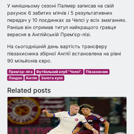
У нинішньому сезоні Палмер записав на свій
рахунок 6 забитих м’ячів і 5 результативних
передач у 10 поєдинках за Челсі у всіх змаганнях.
Раніше він отримав титул найкращого гравця
вересня в Англійській Прем'єр-лізі.
На сьогоднішній день вартість трансферу
півзахисника збірної Англії встановлена на рівні
90 мільйонів євро.
Прем'єр-ліга
Футбольний клуб "Челсі".
Півзахисник
Лондон
Англія
Золота куля
Related posts