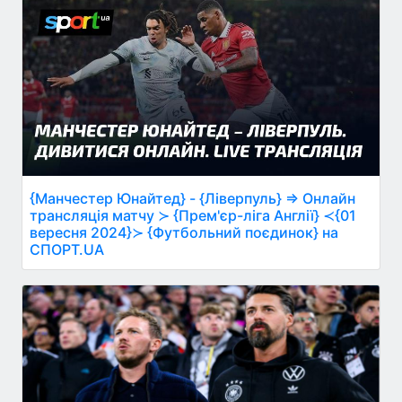
{Манчестер Юнайтед} - {Ліверпуль} ⇒ Онлайн
трансляція матчу ≻ {Прем'єр-ліга Англії} ≺{01
вересня 2024}≻ {Футбольний поєдинок} на
СПОРТ.UA