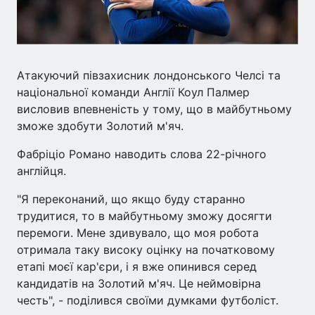
Атакуючий півзахисник лондонського Челсі та
національної команди Англії Коул Палмер
висловив впевненість у тому, що в майбутньому
зможе здобути Золотий м'яч.
Фабріціо Романо наводить слова 22-річного
англійця.
"Я переконаний, що якщо буду старанно
трудитися, то в майбутньому зможу досягти
перемоги. Мене здивувало, що моя робота
отримала таку високу оцінку на початковому
етапі моєї кар'єри, і я вже опинився серед
кандидатів на Золотий м'яч. Це неймовірна
честь", - поділився своїми думками футболіст.