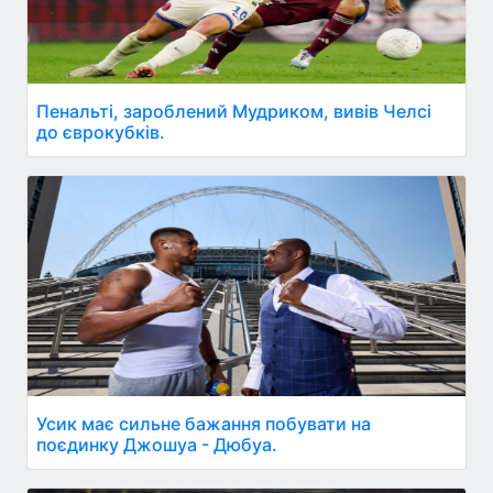
Пенальті, зароблений Мудриком, вивів Челсі
до єврокубків.
Усик має сильне бажання побувати на
поєдинку Джошуа - Дюбуа.