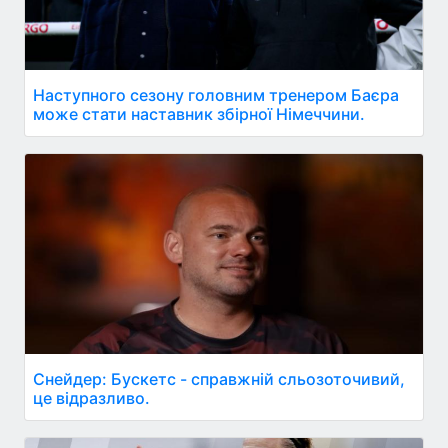
Наступного сезону головним тренером Баєра
може стати наставник збірної Німеччини.
Снейдер: Бускетс - справжній сльозоточивий,
це відразливо.