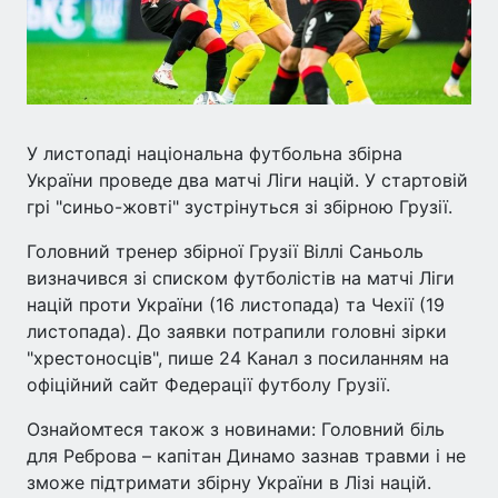
У листопаді національна футбольна збірна
України проведе два матчі Ліги націй. У стартовій
грі "синьо-жовті" зустрінуться зі збірною Грузії.
Головний тренер збірної Грузії Віллі Саньоль
визначився зі списком футболістів на матчі Ліги
націй проти України (16 листопада) та Чехії (19
листопада). До заявки потрапили головні зірки
"хрестоносців", пише 24 Канал з посиланням на
офіційний сайт Федерації футболу Грузії.
Ознайомтеся також з новинами: Головний біль
для Реброва – капітан Динамо зазнав травми і не
зможе підтримати збірну України в Лізі націй.