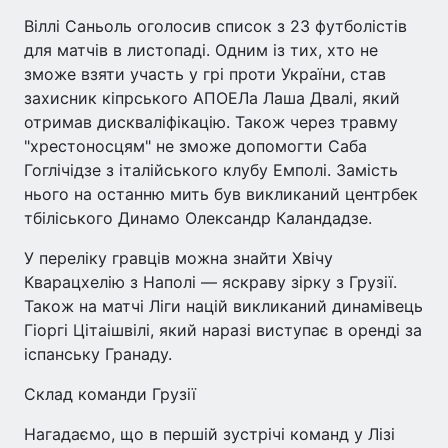
Віллі Саньоль оголосив список з 23 футболістів
для матчів в листопаді. Одним із тих, хто не
зможе взяти участь у грі проти України, став
захисник кіпрського АПОЕЛа Лаша Двалі, який
отримав дискваліфікацію. Також через травму
"хрестоносцям" не зможе допомогти Саба
Гоглічідзе з італійського клубу Емполі. Замість
нього на останню мить був викликаний центрбек
тбіліського Динамо Олександр Каландадзе.
У переліку гравців можна знайти Хвічу
Кварацхелію з Наполі — яскраву зірку з Грузії.
Також на матчі Ліги націй викликаний динамівець
Гіоргі Цітаішвілі, який наразі виступає в оренді за
іспанську Гранаду.
Склад команди Грузії
Нагадаємо, що в першій зустрічі команд у Лізі