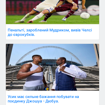
Пенальті, зароблений Мудриком, вивів Челсі
до єврокубків.
Усик має сильне бажання побувати на
поєдинку Джошуа - Дюбуа.