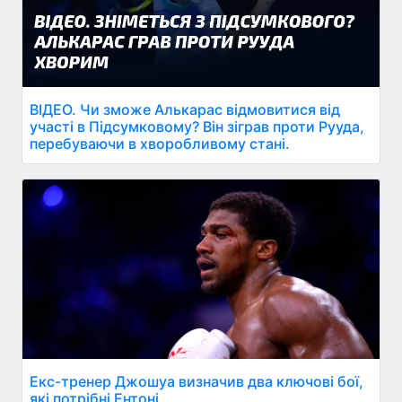
ВІДЕО. Чи зможе Алькарас відмовитися від
участі в Підсумковому? Він зіграв проти Рууда,
перебуваючи в хворобливому стані.
Екс-тренер Джошуа визначив два ключові бої,
які потрібні Ентоні.