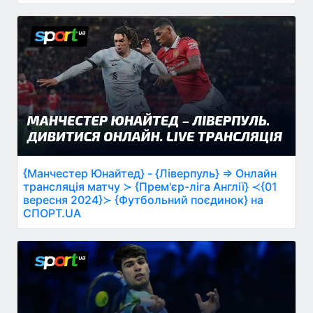
{Манчестер Юнайтед} - {Ліверпуль} ⇒ Онлайн
трансляція матчу ≻ {Прем'єр-ліга Англії} ≺{01
вересня 2024}≻ {Футбольний поєдинок} на
СПОРТ.UA