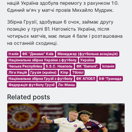
націй Україна здобула перемогу з рахунком 1:0.
Єдиний м'яч у матчі провів Михайло Мудрик.
Збірна Грузії, здобувши 6 очок, займає другу
позицію у групі В1. Натомість Україна, після
чотирьох матчів, має лише 4 бали і розташована
на останній сходинці.
Італія
ФК "Динамо" Київ
Менеджер (футбольна асоціація)
Національна збірна України з футболу
Україна
Чеська Республіка
S.S.C. Неаполь
ФК "Емполі".
Іспанія
Ліга Націй
Грузія (країна)
Кіпр
Тбілісі
Національна збірна Грузії з футболу
ФК АПОЕЛ
БФ "Гранада
Федерація футболу Грузії
Ла-Манш
Related posts