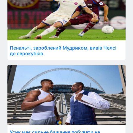
Пенальті, зароблений Мудриком, вивів Челсі
до єврокубків.
Усик має сильне бажання побувати на