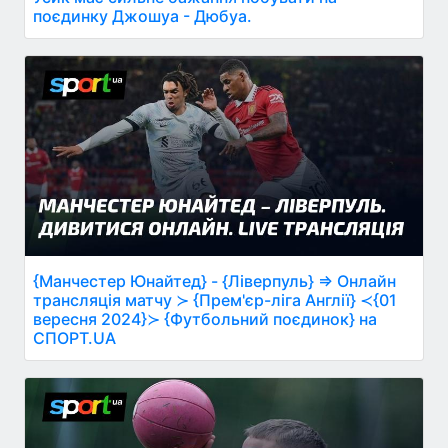
поєдинку Джошуа - Дюбуа.
{Манчестер Юнайтед} - {Ліверпуль} ⇒ Онлайн
трансляція матчу ≻ {Прем'єр-ліга Англії} ≺{01
вересня 2024}≻ {Футбольний поєдинок} на
СПОРТ.UA