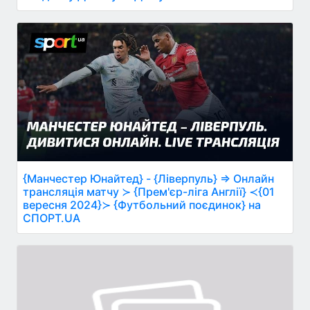
{Манчестер Юнайтед} - {Ліверпуль} ⇒ Онлайн
трансляція матчу ≻ {Прем'єр-ліга Англії} ≺{01
вересня 2024}≻ {Футбольний поєдинок} на
СПОРТ.UA