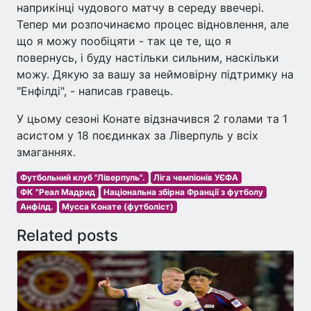
наприкінці чудового матчу в середу ввечері.
Тепер ми розпочинаємо процес відновлення, але
що я можу пообіцяти - так це те, що я
повернусь, і буду настільки сильним, наскільки
можу. Дякую за вашу за неймовірну підтримку на
"Енфілді", - написав гравець.
У цьому сезоні Конате відзначився 2 голами та 1
асистом у 18 поєдинках за Ліверпуль у всіх
змаганнях.
Футбольний клуб "Ліверпуль".
Ліга чемпіонів УЄФА
ФК "Реал Мадрид
Національна збірна Франції з футболу
Анфілд.
Мусса Конате (футболіст)
Related posts