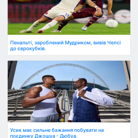
Пенальті, зароблений Мудриком, вивів Челсі
до єврокубків.
Усик має сильне бажання побувати на
поєдинку Джошуа - Дюбуа.