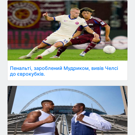
Пенальті, зароблений Мудриком, вивів Челсі
до єврокубків.