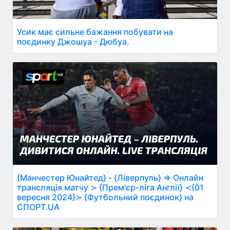
Усик має сильне бажання побувати на
поєдинку Джошуа - Дюбуа.
{Манчестер Юнайтед} - {Ліверпуль} ⇒ Онлайн
трансляція матчу ≻ {Прем'єр-ліга Англії} ≺{01
вересня 2024}≻ {Футбольний поєдинок} на
СПОРТ.UA