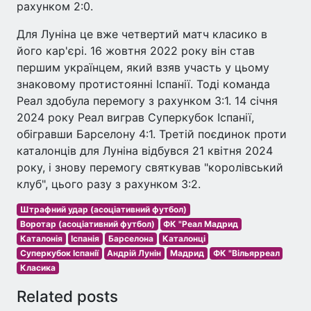
рахунком 2:0.
Для Луніна це вже четвертий матч класико в
його кар'єрі. 16 жовтня 2022 року він став
першим українцем, який взяв участь у цьому
знаковому протистоянні Іспанії. Тоді команда
Реал здобула перемогу з рахунком 3:1. 14 січня
2024 року Реал виграв Суперкубок Іспанії,
обігравши Барселону 4:1. Третій поєдинок проти
каталонців для Луніна відбувся 21 квітня 2024
року, і знову перемогу святкував "королівський
клуб", цього разу з рахунком 3:2.
Штрафний удар (асоціативний футбол)
Воротар (асоціативний футбол)
ФК "Реал Мадрид
Каталонія
Іспанія
Барселона
Каталонці
Суперкубок Іспанії
Андрій Лунін
Мадрид
ФК "Вільярреал
Класика
Related posts