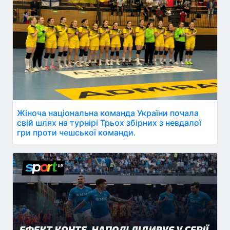
Жіноча національна команда України почала
свій шлях на турнірі Трьох збірних з невдалої
гри проти чешської команди.