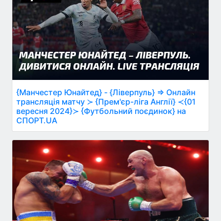
{Манчестер Юнайтед} - {Ліверпуль} ⇒ Онлайн
трансляція матчу ≻ {Прем'єр-ліга Англії} ≺{01
вересня 2024}≻ {Футбольний поєдинок} на
СПОРТ.UA