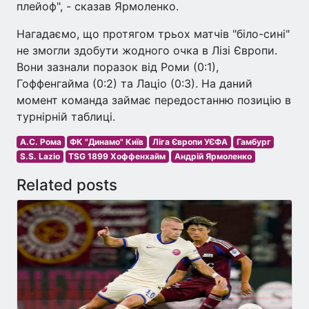
плейоф", - сказав Ярмоленко.
Нагадаємо, що протягом трьох матчів "біло-сині"
не змогли здобути жодного очка в Лізі Європи.
Вони зазнали поразок від Роми (0:1),
Гоффенгайма (0:2) та Лаціо (0:3). На даний
момент команда займає передостанню позицію в
турнірній таблиці.
А.С. Рома
ФК "Динамо" Київ
Ліга Європи УЄФА
Гамбург
S.S. Lazio
TSG 1899 Хоффенхайм
Андрій Ярмоленко
Related posts