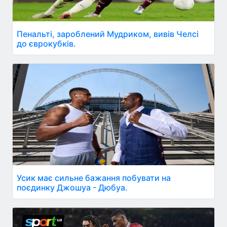
Пенальті, зароблений Мудриком, вивів Челсі
до єврокубків.
Усик має сильне бажання побувати на
поєдинку Джошуа - Дюбуа.