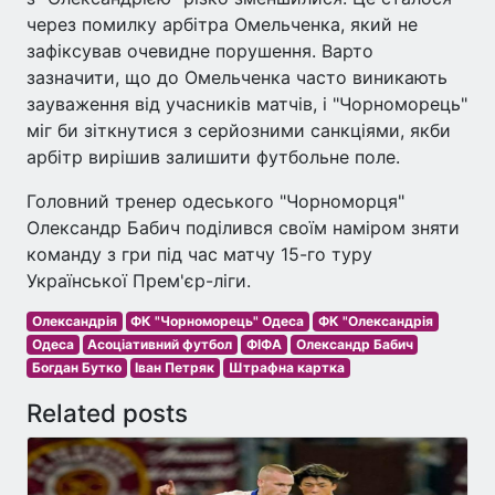
через помилку арбітра Омельченка, який не
зафіксував очевидне порушення. Варто
зазначити, що до Омельченка часто виникають
зауваження від учасників матчів, і "Чорноморець"
міг би зіткнутися з серйозними санкціями, якби
арбітр вирішив залишити футбольне поле.
Головний тренер одеського "Чорноморця"
Олександр Бабич поділився своїм наміром зняти
команду з гри під час матчу 15-го туру
Української Прем'єр-ліги.
Олександрія
ФК "Чорноморець" Одеса
ФК "Олександрія
Одеса
Асоціативний футбол
ФІФА
Олександр Бабич
Богдан Бутко
Іван Петряк
Штрафна картка
Related posts