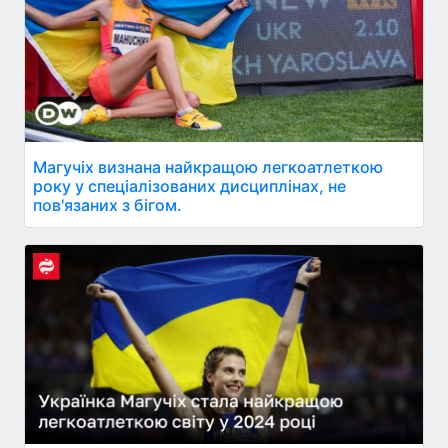
Магучіх визнана найкращою легкоатлеткою
року у спеціалізованих дисциплінах, не
пов'язаних з бігом.