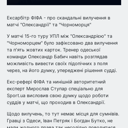
Ексарбітр ФІФА - про скандальні вилучення в
матчі "Олександрії" та "Чорноморця"
У матчі 15-го туру УПЛ між "Олександрією" та
"Чорноморцем" було зафіксовано два вилучення
та п'ять жовтих карток. Тренер одеської
команди Олександр Бабич навіть розглядав
можливість вивести своїх підопічних з поля
через, на його думку, упереджені рішення судді.
Екс-рефері ФІФА та нинішній авторитетний
експерт Мирослав Ступар спеціально для
Sport.ua висловив свою думку щодо роботи
суддів у матчі, що проходив в Олександрії.
Щодо вилучень, то тут немає місця для сумнівів.
Гравці з Одеси, Іван Петряк і Богдан Бутко, не
мали жодного права так несолідно поводитися