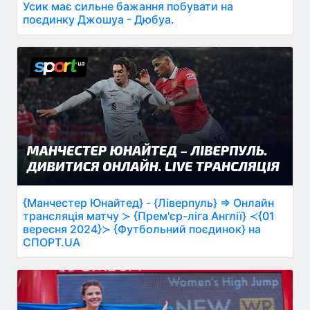
Усик має сильне бажання побувати на
поєдинку Джошуа - Дюбуа.
{Манчестер Юнайтед} - {Ліверпуль} ⇒ Онлайн
трансляція матчу ≻ {Прем'єр-ліга Англії} ≺{01
вересня 2024}≻ {Футбольний поєдинок} на
СПОРТ.UA