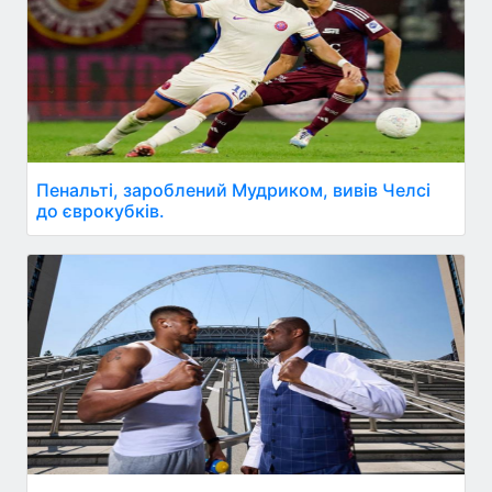
Пенальті, зароблений Мудриком, вивів Челсі
до єврокубків.