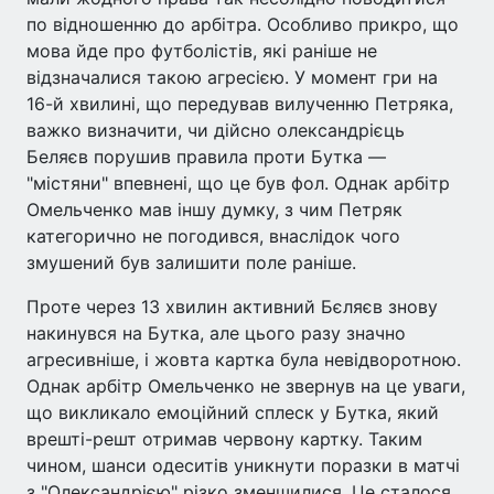
по відношенню до арбітра. Особливо прикро, що
мова йде про футболістів, які раніше не
відзначалися такою агресією. У момент гри на
16-й хвилині, що передував вилученню Петряка,
важко визначити, чи дійсно олександрієць
Беляєв порушив правила проти Бутка —
"містяни" впевнені, що це був фол. Однак арбітр
Омельченко мав іншу думку, з чим Петряк
категорично не погодився, внаслідок чого
змушений був залишити поле раніше.
Проте через 13 хвилин активний Бєляєв знову
накинувся на Бутка, але цього разу значно
агресивніше, і жовта картка була невідворотною.
Однак арбітр Омельченко не звернув на це уваги,
що викликало емоційний сплеск у Бутка, який
врешті-решт отримав червону картку. Таким
чином, шанси одеситів уникнути поразки в матчі
з "Олександрією" різко зменшилися. Це сталося