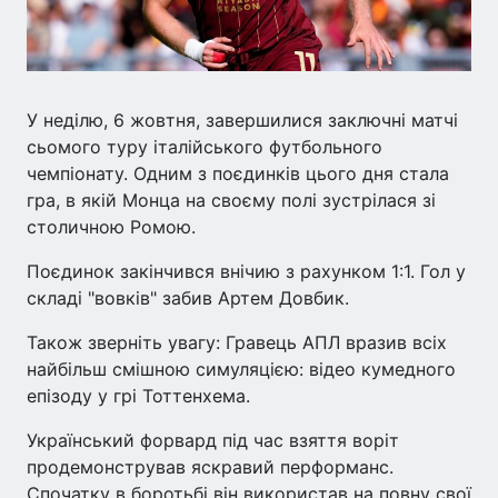
У неділю, 6 жовтня, завершилися заключні матчі
сьомого туру італійського футбольного
чемпіонату. Одним з поєдинків цього дня стала
гра, в якій Монца на своєму полі зустрілася зі
столичною Ромою.
Поєдинок закінчився внічию з рахунком 1:1. Гол у
складі "вовків" забив Артем Довбик.
Також зверніть увагу: Гравець АПЛ вразив всіх
найбільш смішною симуляцією: відео кумедного
епізоду у грі Тоттенхема.
Український форвард під час взяття воріт
продемонстрував яскравий перформанс.
Спочатку в боротьбі він використав на повну свої