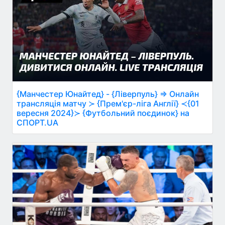
{Манчестер Юнайтед} - {Ліверпуль} ⇒ Онлайн
трансляція матчу ≻ {Прем'єр-ліга Англії} ≺{01
вересня 2024}≻ {Футбольний поєдинок} на
СПОРТ.UA