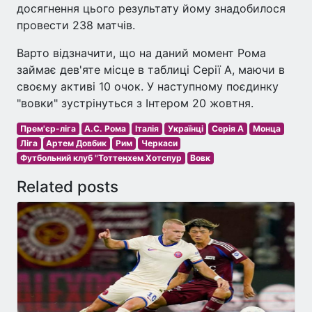
досягнення цього результату йому знадобилося
провести 238 матчів.
Варто відзначити, що на даний момент Рома
займає дев'яте місце в таблиці Серії А, маючи в
своєму активі 10 очок. У наступному поєдинку
"вовки" зустрінуться з Інтером 20 жовтня.
Прем'єр-ліга
А.С. Рома
Італія
Українці
Серія A
Монца
Ліга
Артем Довбик
Рим
Черкаси
Футбольний клуб "Тоттенхем Хотспур
Вовк
Related posts