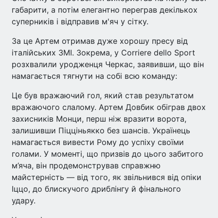
габарити, а потім елегантно переграв декількох
суперників і відправив м'яч у сітку.
За це Артем отримав дуже хорошу пресу від
італійських ЗМІ. Зокрема, у Corriere dello Sport
розхвалили уродженця Черкас, заявивши, що він
намагається тягнути на собі всю команду:
Це був вражаючий гол, який став результатом
вражаючого слалому. Артем Довбик обіграв двох
захисників Монци, перш ніж вразити ворота,
залишивши Піцціньякко без шансів. Українець
намагається вивести Рому до успіху своїми
голами. У моменті, що призвів до цього забитого
м’яча, він продемонстрував справжню
майстерність — від того, як звільнився від опіки
Іццо, до блискучого дриблінгу й фінального
удару.