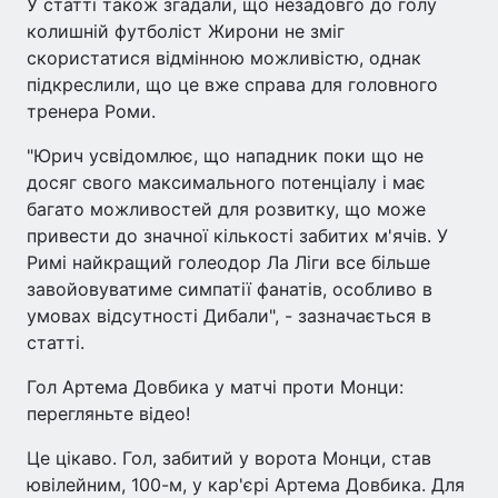
У статті також згадали, що незадовго до голу
колишній футболіст Жирони не зміг
скористатися відмінною можливістю, однак
підкреслили, що це вже справа для головного
тренера Роми.
"Юрич усвідомлює, що нападник поки що не
досяг свого максимального потенціалу і має
багато можливостей для розвитку, що може
привести до значної кількості забитих м'ячів. У
Римі найкращий голеодор Ла Ліги все більше
завойовуватиме симпатії фанатів, особливо в
умовах відсутності Дибали", - зазначається в
статті.
Гол Артема Довбика у матчі проти Монци:
перегляньте відео!
Це цікаво. Гол, забитий у ворота Монци, став
ювілейним, 100-м, у кар'єрі Артема Довбика. Для