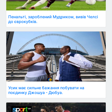
Пенальті, зароблений Мудриком, вивів Челсі
до єврокубків.
Усик має сильне бажання побувати на
поєдинку Джошуа - Дюбуа.