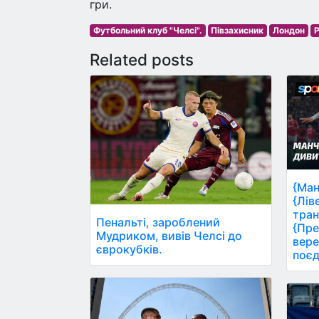
гри.
Футбольний клуб "Челсі".
Півзахисник
Лондон
Р
Related posts
{Ман
{Лів
тран
Пенальті, зароблений
{Пре
Мудриком, вивів Челсі до
вере
єврокубків.
поєд