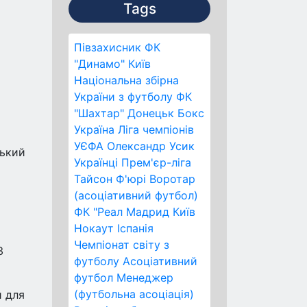
Tags
Півзахисник
ФК
"Динамо" Київ
Національна збірна
України з футболу
ФК
"Шахтар" Донецьк
Бокс
Україна
Ліга чемпіонів
УЄФА
Олександр Усик
ський
Українці
Прем'єр-ліга
Тайсон Ф'юрі
Воротар
(асоціативний футбол)
ФК "Реал Мадрид
Київ
Нокаут
Іспанія
Чемпіонат світу з
3
футболу
Асоціативний
футбол
Менеджер
(футбольна асоціація)
й для