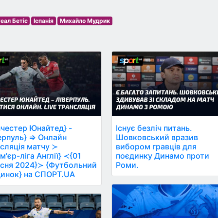
еал Бетіс
Іспанія
Михайло Мудрик
честер Юнайтед} -
Існує безліч питань.
ерпуль} ⇒ Онлайн
Шовковський вразив
сляція матчу ≻
вибором гравців для
м'єр-ліга Англії} ≺{01
поєдинку Динамо проти
сня 2024}≻ {Футбольний
Роми.
инок} на СПОРТ.UA