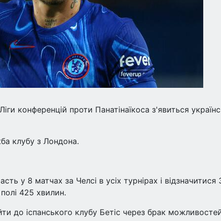
Ліги конференцій проти Панатінаїкоса з'явиться україн
а клубу з Лондона.
сть у 8 матчах за Челсі в усіх турнірах і відзначитися 
полі 425 хвилин.
йти до іспанського клубу Бетіс через брак можливосте