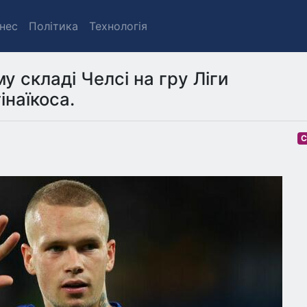
знес
Політика
Технологія
 складі Челсі на гру Ліги
інаїкоса.
С