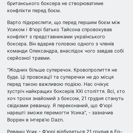
британського боксера не створюватиме
конфлікти перед боєм.
Варто підкреслити, що перед першим боєм між
Усиком і Ф'юрі батько Тайсона спровокував
конфлікт з представниками українського
боксера. Він вдарив головою одного з членів
команди Олександра, внаслідок чого завдав собі
серйозної травми.
"Жодних більше суперечок. Кровопролиття не
буде. Ці провокації та суперечки не до місця
перед такою важливою подією. Нас очікує
зустріч найкращих боксерів XXI століття. Всі, хто
хоч трохи знайомий з боксом, 21 грудня стануть
свідками реваншу. Я переконаний, що Ф'юрі
нарешті зможе перемогти Усика", - зазначив
Воррен в інтерв'ю Dazn.
Реванш Усик - Ф'юрі відбудеться 21 грудня в Ер-