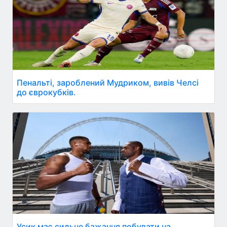
Пенальті, зароблений Мудриком, вивів Челсі
до єврокубків.
Усик має сильне бажання побувати на