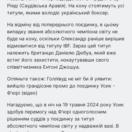
Ріяді (Саудівська Аравія). На кону стоятимуть усі
титули, якими володіє український боксер.
На відміну від попереднього поєдинку, в цьому
випадку звання абсолютного чемпіона світу не
буде на кону, оскільки Олександр раніше вирішив
відмовитися від титулу IBF. Зараз цей титул
належить британцю Даніелю Дюбуа, який вже
встиг його захистити, нокаутувавши свого
співвітчизника Ентоні Джошуа.
Огляньте також: Голлівуд не міг би й уявити:
вийшло грандіозне промо до поєдинку Усик -
Ф'юрі (відео)
Нагадуємо, що в ніч на 19 травня 2024 року Усик
здобув перемогу над Ф'юрі одноголосним
рішенням суддів у поєдинку за титул
абсолютного чемпіона світу у надважкій вазі. В