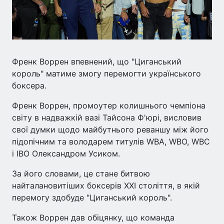
Френк Воррен впевнений, що "Циганський
король" матиме змогу перемогти українського
боксера.
Френк Воррен, промоутер колишнього чемпіона
світу в надважкій вазі Тайсона Ф'юрі, висловив
свої думки щодо майбутнього реваншу між його
підопічним та володарем титулів WBA, WBO, WBC
і IBO Олександром Усиком.
За його словами, це стане битвою
найталановитіших боксерів XXI століття, в якій
перемогу здобуде "Циганський король".
Також Воррен дав обіцянку, що команда