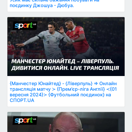
поєдинку Джошуа - Дюбуа.
{Манчестер Юнайтед} - {Ліверпуль} ⇒ Онлайн
трансляція матчу ≻ {Прем'єр-ліга Англії} ≺{01
вересня 2024}≻ {Футбольний поєдинок} на
СПОРТ.UA