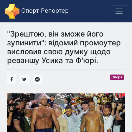
Спорт Репортер
"Зрештою, він зможе його
зупинити": відомий промоутер
висловив свою думку щодо
реваншу Усика та Ф'юрі.
Спорт