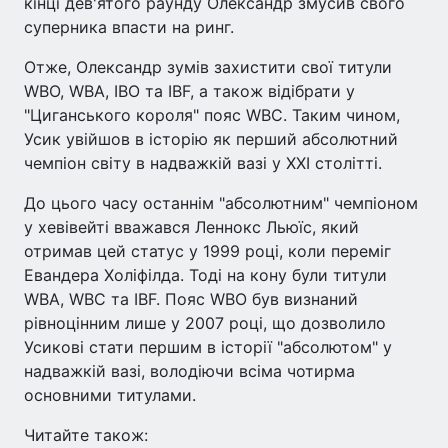
кінці дев'ятого раунду Олександр змусив свого
суперника впасти на ринг.
Отже, Олександр зумів захистити свої титули
WBO, WBA, IBO та IBF, а також відібрати у
"Циганського короля" пояс WBC. Таким чином,
Усик увійшов в історію як перший абсолютний
чемпіон світу в надважкій вазі у XXI столітті.
До цього часу останнім "абсолютним" чемпіоном
у хевівейті вважався Леннокс Льюїс, який
отримав цей статус у 1999 році, коли переміг
Евандера Холіфілда. Тоді на кону були титули
WBA, WBC та IBF. Пояс WBO був визнаний
рівноцінним лише у 2007 році, що дозволило
Усикові стати першим в історії "абсолютом" у
надважкій вазі, володіючи всіма чотирма
основними титулами.
Читайте також: