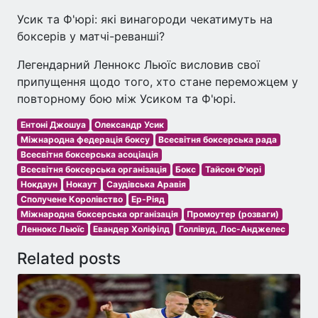
Усик та Ф'юрі: які винагороди чекатимуть на
боксерів у матчі-реванші?
Легендарний Леннокс Льюїс висловив свої
припущення щодо того, хто стане переможцем у
повторному бою між Усиком та Ф'юрі.
Ентоні Джошуа
Олександр Усик
Міжнародна федерація боксу
Всесвітня боксерська рада
Всесвітня боксерська асоціація
Всесвітня боксерська організація
Бокс
Тайсон Ф'юрі
Нокдаун
Нокаут
Саудівська Аравія
Сполучене Королівство
Ер-Ріяд
Міжнародна боксерська організація
Промоутер (розваги)
Леннокс Льюїс
Евандер Холіфілд
Голлівуд, Лос-Анджелес
Related posts