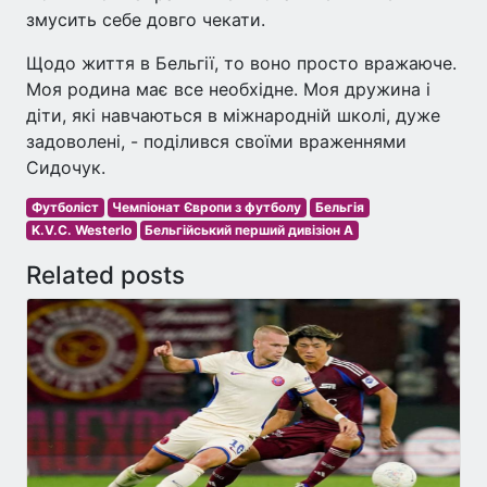
змусить себе довго чекати.
Щодо життя в Бельгії, то воно просто вражаюче.
Моя родина має все необхідне. Моя дружина і
діти, які навчаються в міжнародній школі, дуже
задоволені, - поділився своїми враженнями
Сидочук.
Футболіст
Чемпіонат Європи з футболу
Бельгія
K.V.C. Westerlo
Бельгійський перший дивізіон A
Related posts