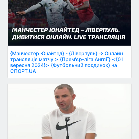
{Манчестер Юнайтед} - {Ліверпуль} ⇒ Онлайн
трансляція матчу ≻ {Прем'єр-ліга Англії} ≺{01
вересня 2024}≻ {Футбольний поєдинок} на
СПОРТ.UA