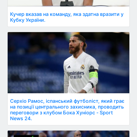
Кучер вказав на команду, яка здатна вразити у
Кубку України.
Серхіо Рамос, іспанський футболіст, який грає
на позиції центрального захисника, проводить
переговори з клубом Бока Хуніорс - Sport
News 24.