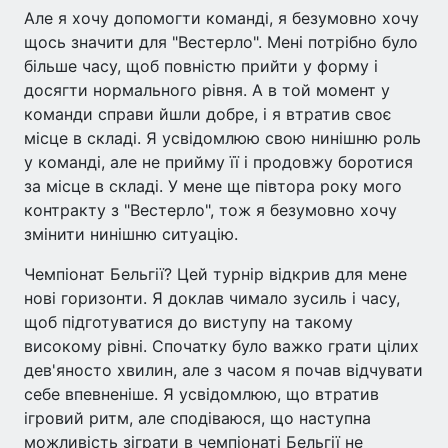
Але я хочу допомогти команді, я безумовно хочу
щось значити для "Вестерло". Мені потрібно було
більше часу, щоб повністю прийти у форму і
досягти нормального рівня. А в той момент у
команди справи йшли добре, і я втратив своє
місце в складі. Я усвідомлюю свою нинішню роль
у команді, але не прийму її і продовжу боротися
за місце в складі. У мене ще півтора року мого
контракту з "Вестерло", тож я безумовно хочу
змінити нинішню ситуацію.
Чемпіонат Бельгії? Цей турнір відкрив для мене
нові горизонти. Я доклав чимало зусиль і часу,
щоб підготуватися до виступу на такому
високому рівні. Спочатку було важко грати цілих
дев'яносто хвилин, але з часом я почав відчувати
себе впевненіше. Я усвідомлюю, що втратив
ігровий ритм, але сподіваюся, що наступна
можливість зіграти в чемпіонаті Бельгії не