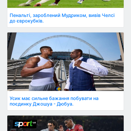
Пенальті, зароблений Мудриком, вивів Челсі
до єврокубків.
Усик має сильне бажання побувати на
поєдинку Джошуа - Дюбуа.