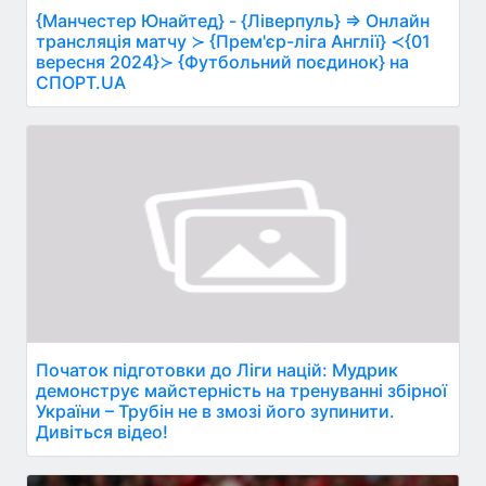
{Манчестер Юнайтед} - {Ліверпуль} ⇒ Онлайн
трансляція матчу ≻ {Прем'єр-ліга Англії} ≺{01
вересня 2024}≻ {Футбольний поєдинок} на
СПОРТ.UA
Початок підготовки до Ліги націй: Мудрик
демонструє майстерність на тренуванні збірної
України – Трубін не в змозі його зупинити.
Дивіться відео!