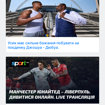
Усик має сильне бажання побувати на
поєдинку Джошуа - Дюбуа.