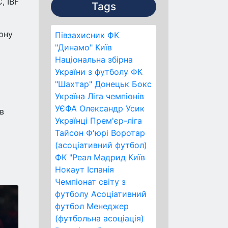
, IBF
Tags
ірну
Півзахисник
ФК
"Динамо" Київ
Національна збірна
України з футболу
ФК
"Шахтар" Донецьк
Бокс
Україна
Ліга чемпіонів
УЄФА
Олександр Усик
в
Українці
Прем'єр-ліга
Тайсон Ф'юрі
Воротар
(асоціативний футбол)
ФК "Реал Мадрид
Київ
Нокаут
Іспанія
Чемпіонат світу з
футболу
Асоціативний
футбол
Менеджер
(футбольна асоціація)