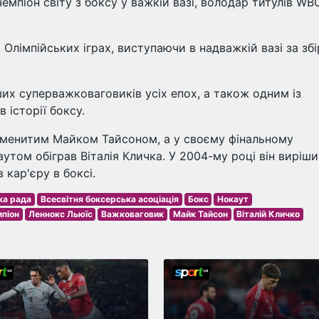
мпіон світу з боксу у важкій вазі, володар титулів WBC
 Олімпійських іграх, виступаючи в надважкій вазі за зб
их суперважковаговиків усіх епох, а також одним із
 історії боксу.
аменитим Майком Тайсоном, а у своєму фінальному
аутом обіграв Віталія Кличка. У 2004-му році він виріши
 кар'єру в боксі.
ка рада
Всесвітня боксерська асоціація
Бокс
Нокаут
мпіон
Леннокс Льюїс
Важковаговик
Майк Тайсон
Віталій Кличко