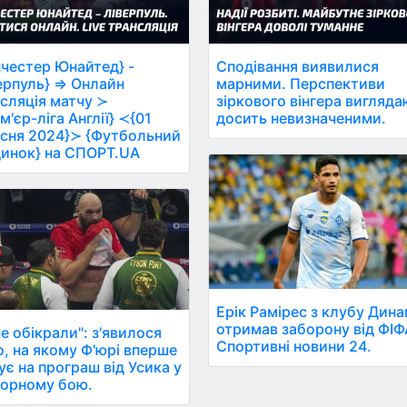
честер Юнайтед} -
Сподівання виявилися
ерпуль} ⇒ Онлайн
марними. Перспективи
сляція матчу ≻
зіркового вінгера вигляд
м'єр-ліга Англії} ≺{01
досить невизначеними.
сня 2024}≻ {Футбольний
инок} на СПОРТ.UA
Ерік Рамірес з клубу Дин
отримав заборону від ФІФ
е обікрали": з'явилося
Спортивні новини 24.
о, на якому Ф'юрі вперше
ує на програш від Усика у
орному бою.