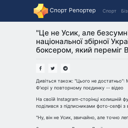
Спорт Репортер
Спорт
Бі
"Це не Усик, але безсумн
національної збірної Укр
боксером, який переміг В
Дивіться також: "Цього не достатньо":
Ф'юрі у повторному поєдинку -- відео
На своїй Instagram-сторінці колишній фу
поділився з підписниками фото-селфі з
"Ну, він не Усик, звичайно, але точно ле