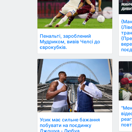
{Ман
{Лів
тран
Пенальті, зароблений
{Пре
Мудриком, вивів Челсі до
вере
єврокубків.
поєд
"Мен
віде
реаг
Усик має сильне бажання
повт
побувати на поєдинку
Джошуа - Дюбуа.