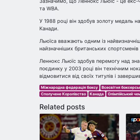
Зазначимо, що Леннокс Льюїс - це екс-че
та WBA.
У 1988 році він здобув золоту медаль на
Канади.
Льюїса вважають одним із найвизначніш
найзначніших британських спортсменів в
Леннокс Льюїс здобув перемогу над зн
поєдинку у 2003 році він технічним нок
відмовитися від своїх титулів і завершив
Міжнародна федерація боксу
Всесвітня боксерсь
Сполучене Королівство
Канада
Олімпійський че
Related posts