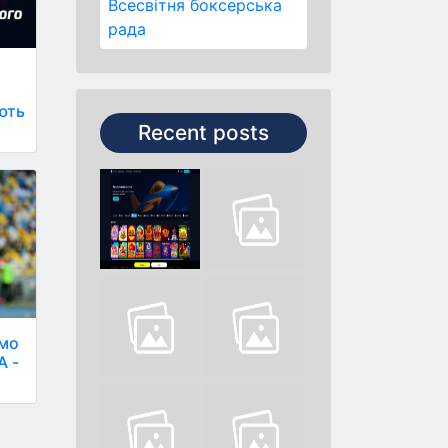
Всесвітня боксерська
рада
ають
Recent posts
амо
А -