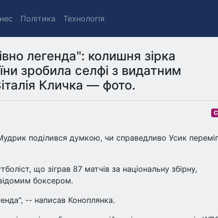
знес
Політика
Технологія
івно легенда": колишня зірка
аїни зробила селфі з видатним
італія Кличка — фото.
С
 Мудрик поділився думкою, чи справедливо Усик перемі
тболіст, що зіграв 87 матчів за національну збірну,
 відомим боксером.
генда", -- написав Коноплянка.