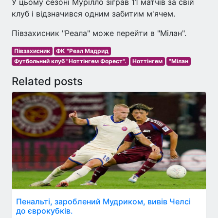
У цьому сезоні Мурілло зіграв 11 матчів за свій
клуб і відзначився одним забитим м'ячем.
Півзахисник "Реала" може перейти в "Мілан".
Півзахисник
ФК "Реал Мадрид
Футбольний клуб "Ноттінгем Форест".
Ноттінгем
"Мілан
Related posts
Пенальті, зароблений Мудриком, вивів Челсі
до єврокубків.