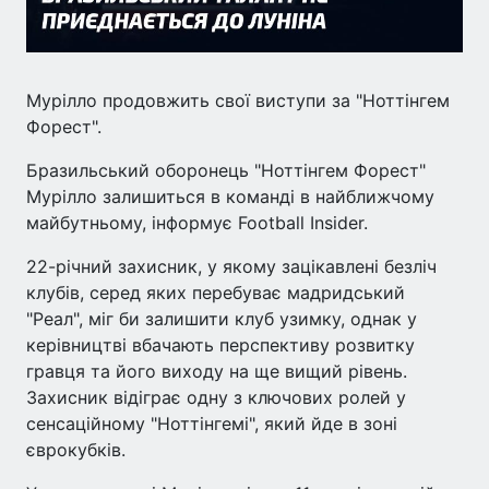
Мурілло продовжить свої виступи за "Ноттінгем
Форест".
Бразильський оборонець "Ноттінгем Форест"
Мурілло залишиться в команді в найближчому
майбутньому, інформує Football Insider.
22-річний захисник, у якому зацікавлені безліч
клубів, серед яких перебуває мадридський
"Реал", міг би залишити клуб узимку, однак у
керівництві вбачають перспективу розвитку
гравця та його виходу на ще вищий рівень.
Захисник відіграє одну з ключових ролей у
сенсаційному "Ноттінгемі", який йде в зоні
єврокубків.