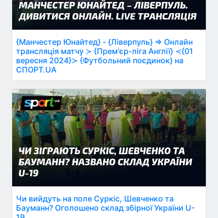
{Манчестер Юнайтед} - {Ліверпуль} ⇒ Онлайн
трансляція матчу ≻ {Прем'єр-ліга Англії} ≺{01
вересня 2024}≻ {Футбольний поєдинок} на
СПОРТ.UA
Чи вийдуть на поле Суркіс, Шевченко та
Бауманн? Оголошено склад збірної України U-
19.