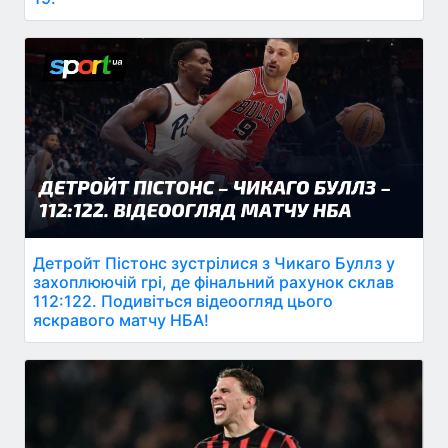
Детройт Пістонс зустрілися з Чикаго Буллз у
захоплюючій грі, де фінальний рахунок склав
112:122. Подивіться відеоогляд цього
яскравого матчу НБА!