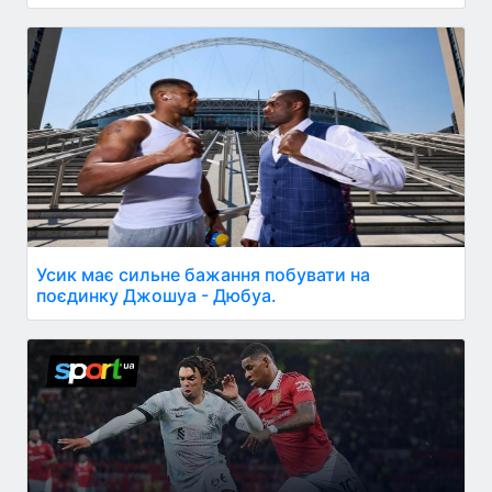
Усик має сильне бажання побувати на
поєдинку Джошуа - Дюбуа.