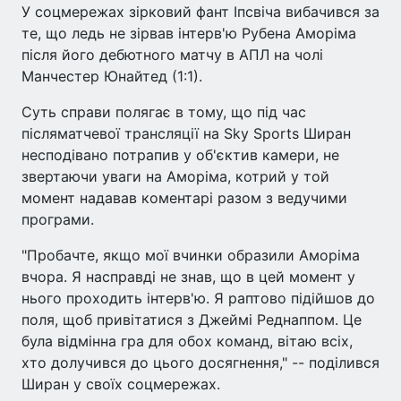
У соцмережах зірковий фант Іпсвіча вибачився за
те, що ледь не зірвав інтерв'ю Рубена Аморіма
після його дебютного матчу в АПЛ на чолі
Манчестер Юнайтед (1:1).
Суть справи полягає в тому, що під час
післяматчевої трансляції на Sky Sports Ширан
несподівано потрапив у об'єктив камери, не
звертаючи уваги на Аморіма, котрий у той
момент надавав коментарі разом з ведучими
програми.
"Пробачте, якщо мої вчинки образили Аморіма
вчора. Я насправді не знав, що в цей момент у
нього проходить інтерв'ю. Я раптово підійшов до
поля, щоб привітатися з Джеймі Реднаппом. Це
була відмінна гра для обох команд, вітаю всіх,
хто долучився до цього досягнення," -- поділився
Ширан у своїх соцмережах.