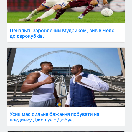
Пенальті, зароблений Мудриком, вивів Челсі
до єврокубків.
Усик має сильне бажання побувати на
поєдинку Джошуа - Дюбуа.