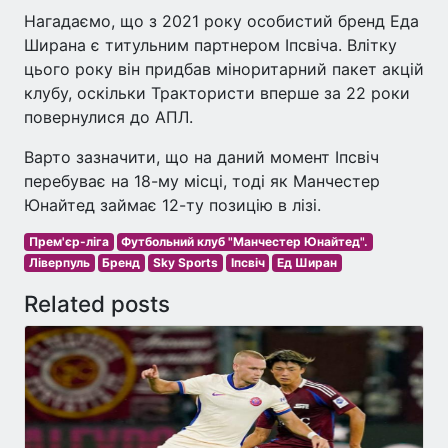
Нагадаємо, що з 2021 року особистий бренд Еда
Ширана є титульним партнером Іпсвіча. Влітку
цього року він придбав міноритарний пакет акцій
клубу, оскільки Трактористи вперше за 22 роки
повернулися до АПЛ.
Варто зазначити, що на даний момент Іпсвіч
перебуває на 18-му місці, тоді як Манчестер
Юнайтед займає 12-ту позицію в лізі.
Прем'єр-ліга
Футбольний клуб "Манчестер Юнайтед".
Ліверпуль
Бренд
Sky Sports
Іпсвіч
Ед Ширан
Related posts