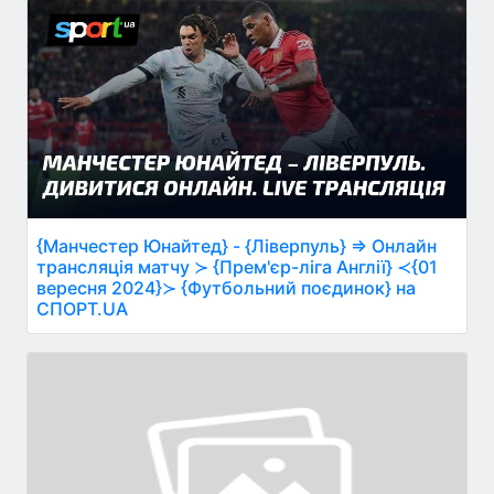
{Манчестер Юнайтед} - {Ліверпуль} ⇒ Онлайн
трансляція матчу ≻ {Прем'єр-ліга Англії} ≺{01
вересня 2024}≻ {Футбольний поєдинок} на
СПОРТ.UA