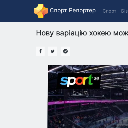
Спорт Репортер
Спорт
Бі
Нову варіацію хокею мож