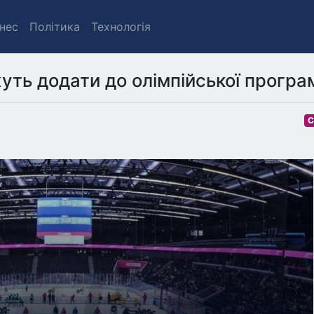
знес
Політика
Технологія
уть додати до олімпійської програ
С