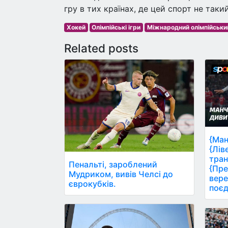
гру в тих країнах, де цей спорт не таки
Хокей
Олімпійські ігри
Міжнародний олімпійськи
Related posts
{Ман
{Лів
тран
Пенальті, зароблений
{Пре
Мудриком, вивів Челсі до
вере
єврокубків.
поєд