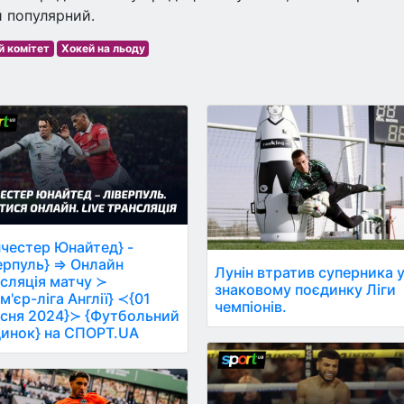
й популярний.
й комітет
Хокей на льоду
честер Юнайтед} -
ерпуль} ⇒ Онлайн
Лунін втратив суперника 
сляція матчу ≻
знаковому поєдинку Ліги
м'єр-ліга Англії} ≺{01
чемпіонів.
сня 2024}≻ {Футбольний
инок} на СПОРТ.UA