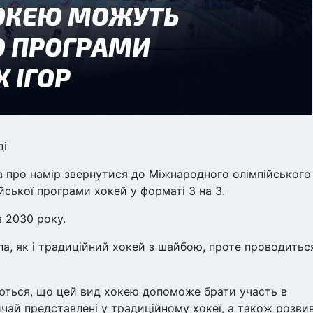
ді
 про намір звернутися до Міжнародного олімпійського
йської програми хокей у форматі 3 на 3.
з 2030 року.
ла, як і традиційний хокей з шайбою, проте проводитьс
аються, що цей вид хокею допоможе брати участь в
вичай представлені у традиційному хокеї, а також розви