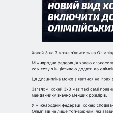
Хокей 3 на 3 може з'явитись на Олімпіа
Міжнародна федерація хокею оголосила
комітету з ініціативою додати до олімпі
Ця дисципліна може з'явитися на Іграх 
Загалом, хокей 3x3 має такі самі прави
майданчику значно менших розмірів.
У міжнародній федерації хокею сподів
Олімпіаді не лише топ-збірним, які заз