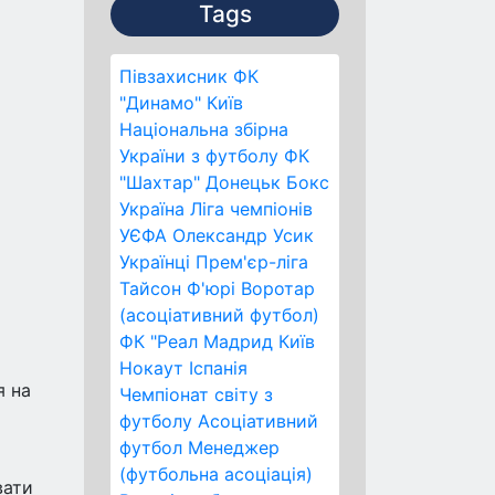
Tags
Півзахисник
ФК
"Динамо" Київ
Національна збірна
України з футболу
ФК
"Шахтар" Донецьк
Бокс
Україна
Ліга чемпіонів
УЄФА
Олександр Усик
Українці
Прем'єр-ліга
Тайсон Ф'юрі
Воротар
(асоціативний футбол)
ФК "Реал Мадрид
Київ
Нокаут
Іспанія
я на
Чемпіонат світу з
футболу
Асоціативний
футбол
Менеджер
(футбольна асоціація)
вати