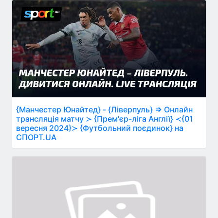
{Манчестер Юнайтед} - {Ліверпуль} ⇒ Онлайн
трансляція матчу ≻ {Прем'єр-ліга Англії} ≺{01
вересня 2024}≻ {Футбольний поєдинок} на
СПОРТ.UA