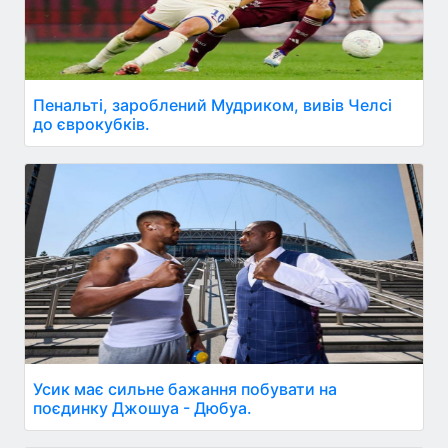
Пенальті, зароблений Мудриком, вивів Челсі
до єврокубків.
Усик має сильне бажання побувати на
поєдинку Джошуа - Дюбуа.