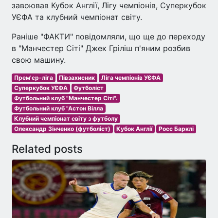
завоював Кубок Англії, Лігу чемпіонів, Суперкубок
УЄФА та клубний чемпіонат світу.
Раніше "ФАКТИ" повідомляли, що ще до переходу
в "Манчестер Сіті" Джек Гріліш п'яним розбив
свою машину.
Прем'єр-ліга
Півзахисник
Ліга чемпіонів УЄФА
Суперкубок УЄФА
Футболіст
Футбольний клуб "Манчестер Сіті".
Футбольний клуб "Астон Вілла
Клубний чемпіонат світу з футболу
Олександр Зінченко (футболіст)
Кубок Англії
Росс Барклі
Related posts