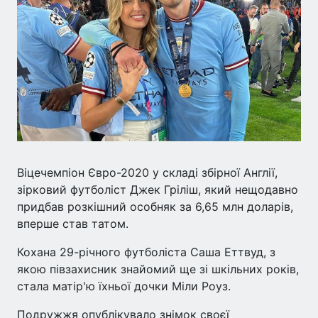
Віцечемпіон Євро-2020 у складі збірної Англії,
зірковий футболіст Джек Гріліш, який нещодавно
придбав розкішний особняк за 6,65 млн доларів,
вперше став татом.
Кохана 29-річного футболіста Саша Еттвуд, з
якою півзахисник знайомий ще зі шкільних років,
стала матір'ю їхньої дочки Міли Роуз.
Подружжя опублікувало знімок своєї