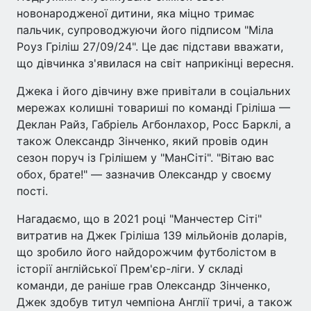
новонародженої дитини, яка міцно тримає
пальчик, супроводжуючи його підписом "Міла
Роуз Гріліш 27/09/24". Це дає підстави вважати,
що дівчинка з'явилася на світ наприкінці вересня.
Джека і його дівчину вже привітали в соціальних
мережах колишні товариші по команді Гріліша —
Деклан Райз, Габріель Агбонлахор, Росс Барклі, а
також Олександр Зінченко, який провів один
сезон поруч із Грілішем у "МанСіті". "Вітаю вас
обох, брате!" — зазначив Олександр у своєму
пості.
Нагадаємо, що в 2021 році "Манчестер Сіті"
витратив на Джек Гріліша 139 мільйонів доларів,
що зробило його найдорожчим футболістом в
історії англійської Прем'єр-ліги. У складі
команди, де раніше грав Олександр Зінченко,
Джек здобув титул чемпіона Англії тричі, а також