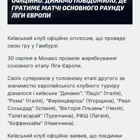
Київський клуб офіційно оголосив, що проведе
свою гру у Гамбурзі.
30 серпня в Монако провели жеребкування
основного етапу Ліги Європи.
Своїх суперників у головному етапі другого за
значимістю європейського клубного турніру
дізналося і київське "Динамо": "Лаціо" (Італія),
"Рома" (Італія), "Ференцварош" (Угорщина), "Реал
Сосьєдад" (Іспанія), "Вікторія Пльзень" (Чехія),
"Галатасарай" (Туреччина), РФШ (Латвія),
"Хоффенхайм" (Німеччина).
Київський клуб офіційно заявив, що поєдинки