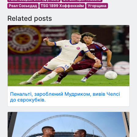
Реал Сосьєдад
TSG 1899 Хоффенхайм
Угорщина
Related posts
Пенальті, зароблений Мудриком, вивів Челсі
до єврокубків.