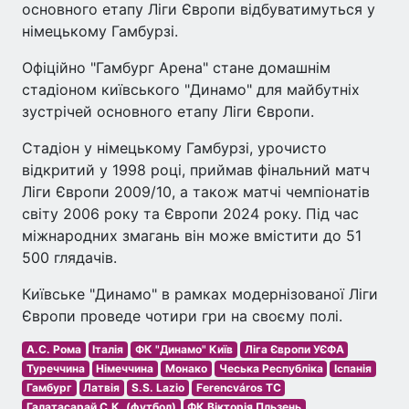
основного етапу Ліги Європи відбуватимуться у
німецькому Гамбурзі.
Офіційно "Гамбург Арена" стане домашнім
стадіоном київського "Динамо" для майбутніх
зустрічей основного етапу Ліги Європи.
Стадіон у німецькому Гамбурзі, урочисто
відкритий у 1998 році, приймав фінальний матч
Ліги Європи 2009/10, а також матчі чемпіонатів
світу 2006 року та Європи 2024 року. Під час
міжнародних змагань він може вмістити до 51
500 глядачів.
Київське "Динамо" в рамках модернізованої Ліги
Європи проведе чотири гри на своєму полі.
А.С. Рома
Італія
ФК "Динамо" Київ
Ліга Європи УЄФА
Туреччина
Німеччина
Монако
Чеська Республіка
Іспанія
Гамбург
Латвія
S.S. Lazio
Ferencváros TC
Галатасарай С.К. (футбол)
ФК Вікторія Пльзень