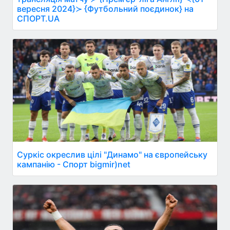
вересня 2024}≻ {Футбольний поєдинок} на
СПОРТ.UA
Суркіс окреслив цілі "Динамо" на європейську
кампанію - Спорт bigmir)net