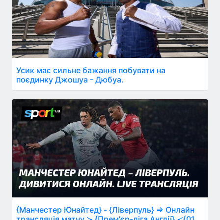
Усик має сильне бажання побувати на
поєдинку Джошуа - Дюбуа.
{Манчестер Юнайтед} - {Ліверпуль} ⇒ Онлайн
трансляція матчу ≻ {Прем'єр-ліга Англії} ≺{01