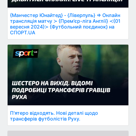
{Манчестер Юнайтед} - {Ліверпуль} ⇒ Онлайн
трансляція матчу ≻ {Прем'єр-ліга Англії} ≺{01
вересня 2024}≻ {Футбольний поєдинок} на
СПОРТ.UA
П'ятеро відходять. Нові деталі щодо
трансферів футболістів Руху.