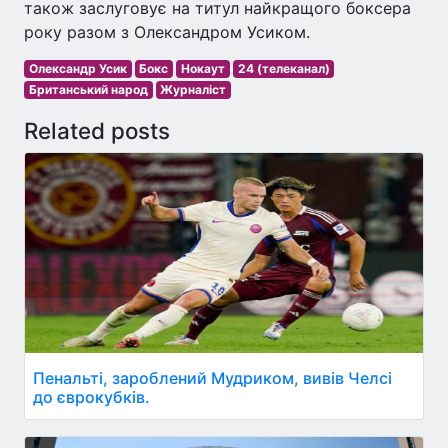
також заслуговує на титул найкращого боксера
року разом з Олександром Усиком.
Олександр Усик
Бокс
Нокаут
24 (телеканал)
Британський народ
Журналіст
Related posts
Пенальті, зароблений Мудриком, вивів Челсі
до єврокубків.