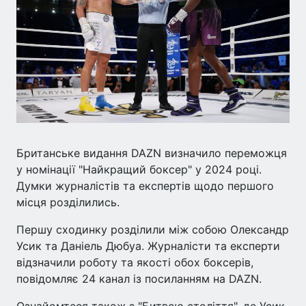
Британське видання DAZN визначило переможця
у номінації "Найкращий боксер" у 2024 році.
Думки журналістів та експертів щодо першого
місця розділились.
Першу сходинку розділили між собою Олександр
Усик та Даніель Дюбуа. Журналісти та експерти
відзначили роботу та якості обох боксерів,
повідомляє 24 канал із посиланням на DAZN.
Ознайомтеся також з "Битвою століття", де Усик