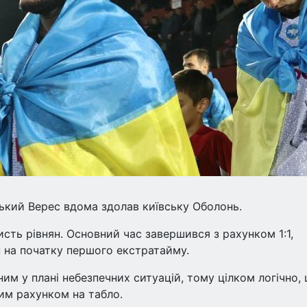
нський Верес вдома здолав київську Оболонь.
сть рівнян. Основний час завершився з рахунком 1:1,
 на початку першого екстратайму.
 у плані небезпечних ситуацій, тому цілком логічно,
им рахунком на табло.