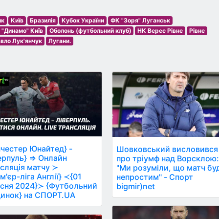
ик
Київ
Бразилія
Кубок України
ФК "Зоря" Луганськ
 "Динамо" Київ
Оболонь (футбольний клуб)
НК Верес Рівне
Рівне
вло Лук'янчук
Лугани.
честер Юнайтед} -
Шовковський висловився
ерпуль} ⇒ Онлайн
про тріумф над Ворсклою
сляція матчу ≻
"Ми розуміли, що матч бу
м'єр-ліга Англії} ≺{01
непростим" - Спорт
сня 2024}≻ {Футбольний
bigmir)net
инок} на СПОРТ.UA