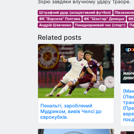
Зорю завдяки влучному удару Траоре.
Штрафний удар (асоціативний футбол)
Півзахисн
ФК "Ворскла" Полтава
ФК "Шахтар" Донецьк
ФК
Андрій Шевченко
Понаднормовий час (спорт)
Па
Related posts
{Ман
{Лів
тран
Пенальті, зароблений
{Пре
Мудриком, вивів Челсі до
вере
єврокубків.
поєд