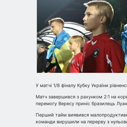
У матчі 1/8 фіналу Кубку України рівне
Матч завершився з рахунком 2:1 на кори
перемогу Вересу приніс бразилець Луан
Перший тайм виявився малопродуктивним
команди вирушили на перерву з нульов