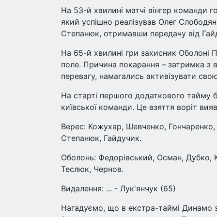
На 53-й хвилині матчі вінгер команди г
який успішно реалізував Олег Слободян.
Степанюк, отримавши передачу від Гайд
На 65-й хвилині гри захисник Оболоні 
поле. Причина покарання – затримка з 
перевагу, намагались активізувати свою
На старті першого додаткового тайму 
київської команди. Це взяття воріт вия
Верес: Кожухар, Шевченко, Гончаренко, 
Степанюк, Гайдучик.
Оболонь: Федорівський, Осман, Дубко, К
Теслюк, Чернов.
Видалення: ... - Лук'янчук (65)
Нагадуємо, що в екстра-таймі Динамо 