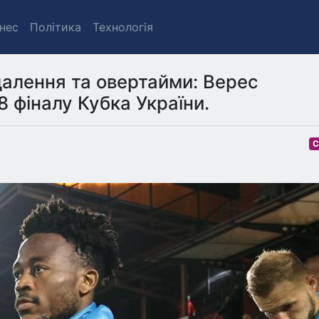
знес
Політика
Технологія
далення та овертайми: Верес
8 фіналу Кубка України.
С