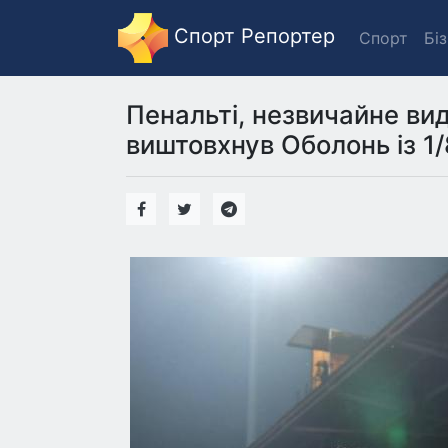
Спорт Репортер
Спорт
Бі
Пенальті, незвичайне ви
виштовхнув Оболонь із 1/