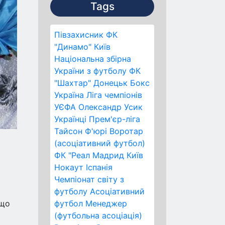
Tags
Півзахисник
ФК
"Динамо" Київ
Національна збірна
України з футболу
ФК
"Шахтар" Донецьк
Бокс
Україна
Ліга чемпіонів
УЄФА
Олександр Усик
Українці
Прем'єр-ліга
Тайсон Ф'юрі
Воротар
(асоціативний футбол)
ФК "Реал Мадрид
Київ
Нокаут
Іспанія
Чемпіонат світу з
футболу
Асоціативний
 що
футбол
Менеджер
(футбольна асоціація)