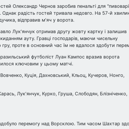
остей Олександр Чернов заробив пенальті для "пивоварі
 Однак радість гостей тривала недовго. На 57-й хвилин
учика, відправив м'яч у ворота.
Павло Лук'янчук отримав другу жовту картку і залишив
вкиданням ауту. Гравці господарів, маючи чисельну
 гру, проте в основний час їм не вдалося здобути пере
бразильський футболіст Луан Кампос вразив ворота
вилося ключовим у цьому матчі.
Вовченко, Куція, Дахновський, Кльоц, Кучеров, Нонго,
арась, Лук'янчук, Курко, Груша, Слободян, Блізніченко,
здобуло перемогу над Ворсклою. Тим часом Шахтар зд