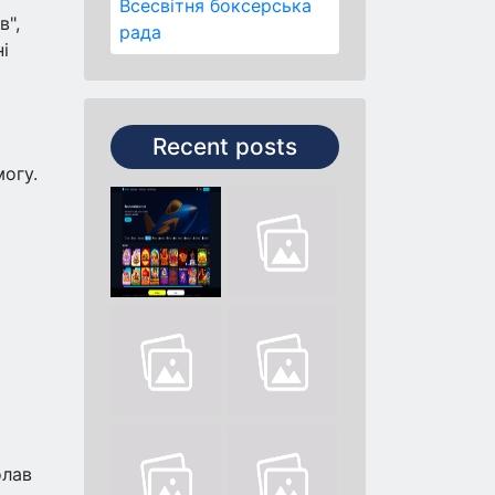
Всесвітня боксерська
в",
рада
і
Recent posts
могу.
олав