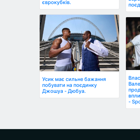
єврокубків.
поєд
Влас
Усик має сильне бажання
Вале
побувати на поєдинку
прод
Джошуа - Дюбуа.
впли
- Sp