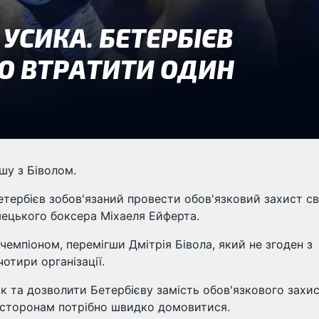
у з Біволом.
Бетербієв зобов'язаний провести обов'язковий захист с
імецького боксера Міхаеля Ейферта.
емпіоном, перемігши Дмітрія Бівола, який не згоден з
чотири організації.
ок та дозволити Бетербієву замість обов'язкового захи
е сторонам потрібно швидко домовитися.