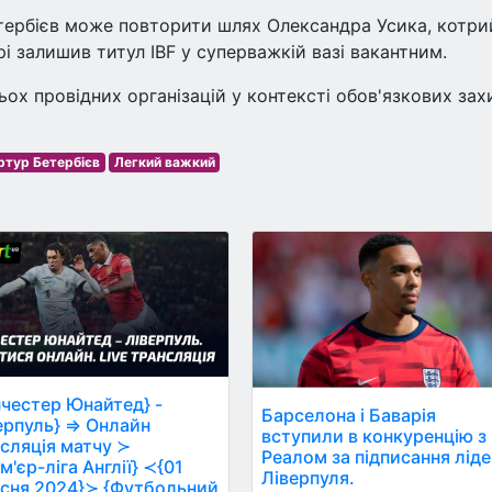
етербієв може повторити шлях Олександра Усика, котри
і залишив титул IBF у суперважкій вазі вакантним.
ох провідних організацій у контексті обов'язкових зах
ртур Бетербієв
Легкий важкий
честер Юнайтед} -
Барселона і Баварія
ерпуль} ⇒ Онлайн
вступили в конкуренцію з
сляція матчу ≻
Реалом за підписання лід
м'єр-ліга Англії} ≺{01
Ліверпуля.
сня 2024}≻ {Футбольний