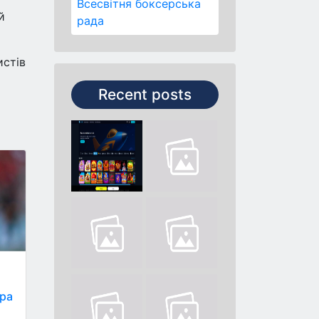
Всесвітня боксерська
й
рада
истів
Recent posts
ера