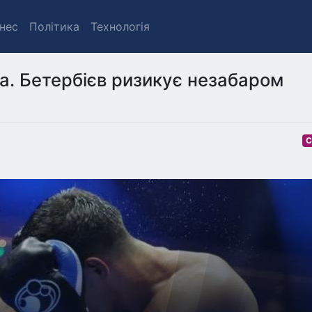
знес
Політика
Технологія
а. Бетербієв ризикує незабаром
С