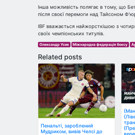
Інша можливість полягає в тому, що Б
після своєї перемоги над Тайсоном Ф'юр
IBF вважається найжорсткішою з чотирь
своїх чемпіонських титулів.
Олександр Усик
Міжнародна федерація боксу
А
Related posts
{Ман
{Лів
тран
Пенальті, зароблений
{Пре
Мудриком, вивів Челсі до
вере