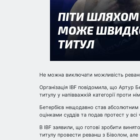
Не можна виключати можливість реванш
Організація IBF повідомила, що Артур 
титулу у напівважкій категорії проти н
Бетербієв нещодавно став абсолютним ч
оцінками суддів та подав протест у всі 
В IBF заявили, що готові зробити винят
титулу провести реванш з Біволом, ал