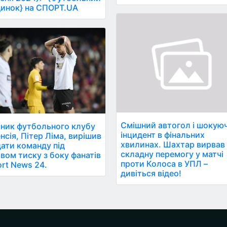
инок} на СПОРТ.UA
Смішний автогол і шокую
ник футбольного клубу
інцидент в фінальних
нсія, Пітер Ліма, вирішив
хвилинах. Шахтар вирвав
ати команду під
складну перемогу у матчі
вом тиску з боку фанатів
проти Колоса в УПЛ –
ort News 24.
дивіться відео!