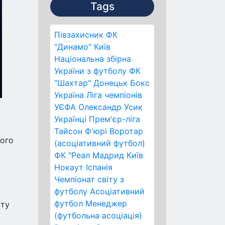
Tags
Півзахисник
ФК
"Динамо" Київ
Національна збірна
України з футболу
ФК
"Шахтар" Донецьк
Бокс
Україна
Ліга чемпіонів
УЄФА
Олександр Усик
Українці
Прем'єр-ліга
Тайсон Ф'юрі
Воротар
вого
(асоціативний футбол)
ФК "Реал Мадрид
Київ
Нокаут
Іспанія
Чемпіонат світу з
футболу
Асоціативний
футбол
Менеджер
сту
(футбольна асоціація)