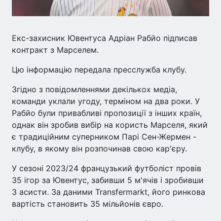
Екс-захисник Ювентуса Адріан Рабйо підписав
контракт з Марселем.
Цю інформацію передала пресслужба клубу.
Згідно з повідомленнями декількох медіа,
команди уклали угоду, терміном на два роки. У
Рабйо були привабливі пропозиції з інших країн,
однак він зробив вибір на користь Марселя, який
є традиційним суперником Парі Сен-Жермен -
клубу, в якому він розпочинав свою кар'єру.
У сезоні 2023/24 французький футболіст провів
35 ігор за Ювентус, забивши 5 м'ячів і зробивши
3 асисти. За даними Transfermarkt, його ринкова
вартість становить 35 мільйонів євро.