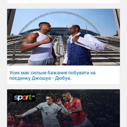
Усик має сильне бажання побувати на
поєдинку Джошуа - Дюбуа.