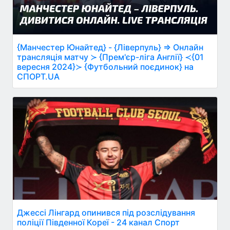
{Манчестер Юнайтед} - {Ліверпуль} ⇒ Онлайн
трансляція матчу ≻ {Прем'єр-ліга Англії} ≺{01
вересня 2024}≻ {Футбольний поєдинок} на
СПОРТ.UA
Джессі Лінгард опинився під розслідування
поліції Південної Кореї - 24 канал Спорт