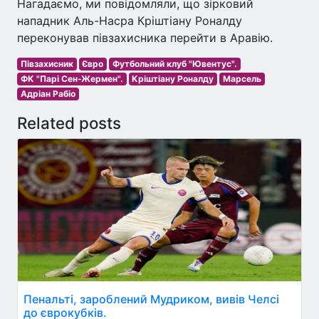
Нагадаємо, ми повідомляли, що зірковий
нападник Аль-Насра Кріштіану Роналду
переконував півзахисника перейти в Аравію.
Півзахисник
Євро
Футбольний клуб "Ювентус".
ФК "Парі Сен-Жермен".
Кріштіану Роналду
Марсель
Адріан Рабіо
Related posts
Пенальті, зароблений Мудриком, вивів Челсі
до єврокубків.