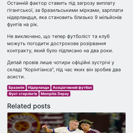
Останній фактор ставить під загрозу виплату
гігантської, за бразильськими мірками, зарплати
нідерландця, яка становить близько 9 мільйонів
фунтів на рік.
Не виключено, що тепер футболіст та клуб
можуть погодити дострокове розірвання
контракту, який було підписано на два роки.
Депай провів лише чотири офіційні зустрічі у
складі "Корінтіанса", під час яких він зробив два
асисти.
Бразилія
Нідерланди
Асоціативний футбол
Фунт стерлінгів
Memphis Depay
Related posts