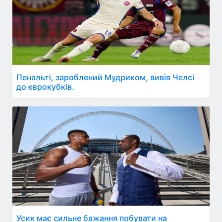
Пенальті, зароблений Мудриком, вивів Челсі
до єврокубків.
Усик має сильне бажання побувати на