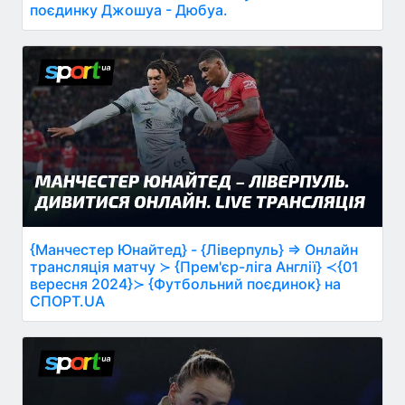
поєдинку Джошуа - Дюбуа.
{Манчестер Юнайтед} - {Ліверпуль} ⇒ Онлайн
трансляція матчу ≻ {Прем'єр-ліга Англії} ≺{01
вересня 2024}≻ {Футбольний поєдинок} на
СПОРТ.UA