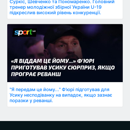
Суркіс, Шевченко та Пономаренко. Головний
тренер молодіжної збірної України U-19
підкреслив високий рівень конкуренції.
"Я передам це йому..." Ф'юрі підготував для
Усику несподіванку на випадок, якщо зазнає
поразки у реванші.