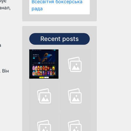
нує
Всесвітня боксерська
анал,
рада
Recent posts
а
 Він