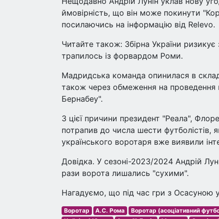
Нещодавно Андрій Лунін уклав нову уго
ймовірність, що він може покинути "Кор
посилаючись на інформацію від Relevo.
Читайте також: Збірна України ризикує
трапилось із форвардом Роми.
Мадридська команда опинилася в складні
також через обмеження на проведення 
Бернабеу".
З цієї причини президент "Реала", Флоре
потрапив до числа шести футболістів, 
українського воротаря вже виявили інт
Довідка. У сезоні-2023/2024 Андрій Луні
рази ворота лишались "сухими".
Нагадуємо, що під час гри з Осасуною 
Воротар
А.С. Рома
Воротар (асоціативний футб