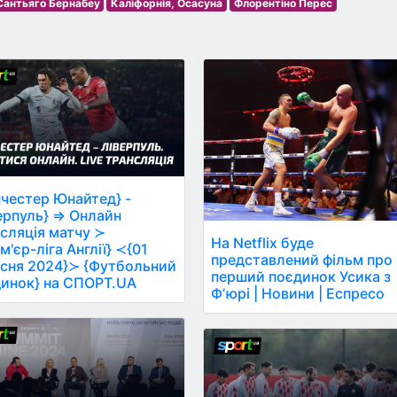
Сантьяго Бернабеу
Каліфорнія, Осасуна
Флорентіно Перес
честер Юнайтед} -
ерпуль} ⇒ Онлайн
сляція матчу ≻
На Netflix буде
м'єр-ліга Англії} ≺{01
представлений фільм про
сня 2024}≻ {Футбольний
перший поєдинок Усика з
инок} на СПОРТ.UA
Фʼюрі | Новини | Еспресо