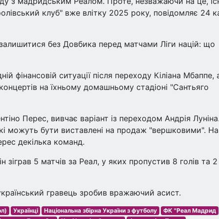
ду з мадридським Реалом. Проте, незважаючи на це, іс
олівський клуб" вже влітку 2025 року, повідомляє 24 к
 залишитися без Довбика перед матчами Ліги націй: що
й фінансовій ситуації після переходу Кіліана Мбаппе, 
концертів на їхньому домашньому стадіоні "Сантьяго
нтіно Перес, вивчає варіант із переходом Андрія Луніна.
які можуть бути виставлені на продаж "вершковими". На
ерес декілька команд.
н зіграв 5 матчів за Реал, у яких пропустив 8 голів та 2
український гравець зробив вражаючий асист.
ол)
Українці
Національна збірна України з футболу
ФК "Реал Мадрид