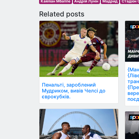
Кайліан Мбаппе
Андрій Лунін
Мадрид
Стадіон 
Related posts
{Ман
{Лів
тран
Пенальті, зароблений
{Пре
Мудриком, вивів Челсі до
вере
єврокубків.
поєд