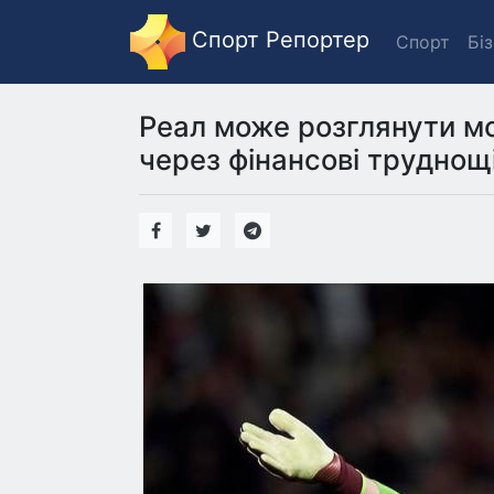
Спорт Репортер
Спорт
Бі
Реал може розглянути м
через фінансові труднощі