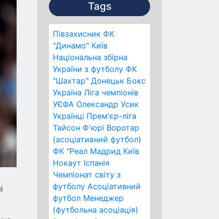
Tags
Півзахисник
ФК
"Динамо" Київ
Національна збірна
України з футболу
ФК
"Шахтар" Донецьк
Бокс
Україна
Ліга чемпіонів
УЄФА
Олександр Усик
Українці
Прем'єр-ліга
Тайсон Ф'юрі
Воротар
(асоціативний футбол)
ФК "Реал Мадрид
Київ
Нокаут
Іспанія
Чемпіонат світу з
футболу
Асоціативний
і
футбол
Менеджер
(футбольна асоціація)