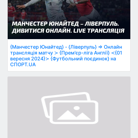
{Манчестер Юнайтед} - {Ліверпуль} ⇒ Онлайн
трансляція матчу ≻ {Прем'єр-ліга Англії} ≺{01
вересня 2024}≻ {Футбольний поєдинок} на
СПОРТ.UA