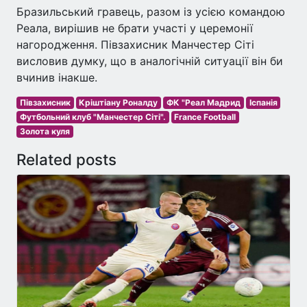
Бразильський гравець, разом із усією командою
Реала, вирішив не брати участі у церемонії
нагородження. Півзахисник Манчестер Сіті
висловив думку, що в аналогічній ситуації він би
вчинив інакше.
Півзахисник
Кріштіану Роналду
ФК "Реал Мадрид
Іспанія
Футбольний клуб "Манчестер Сіті".
France Football
Золота куля
Related posts