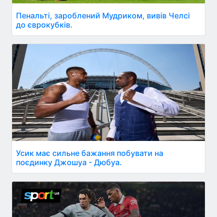
Пенальті, зароблений Мудриком, вивів Челсі
до єврокубків.
Усик має сильне бажання побувати на
поєдинку Джошуа - Дюбуа.