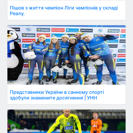
Пішов з життя чемпіон Ліги чемпіонів у складі
Реалу.
Представники України в санному спорті
здобули знамените досягнення | УНН