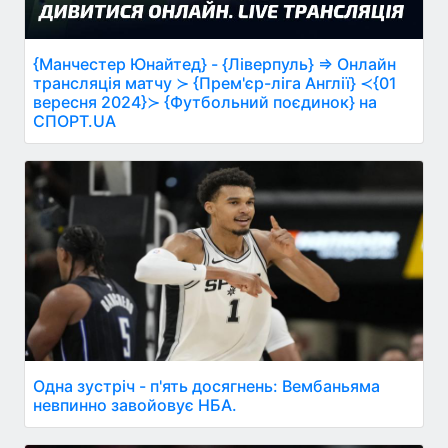
{Манчестер Юнайтед} - {Ліверпуль} ⇒ Онлайн
трансляція матчу ≻ {Прем'єр-ліга Англії} ≺{01
вересня 2024}≻ {Футбольний поєдинок} на
СПОРТ.UA
Одна зустріч - п'ять досягнень: Вембаньяма
невпинно завойовує НБА.