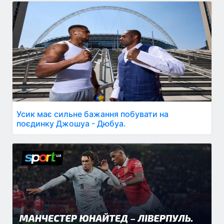
Усик має сильне бажання побувати на
поєдинку Джошуа - Дюбуа.