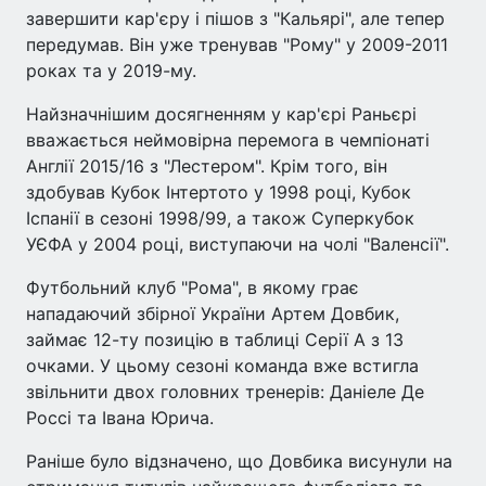
завершити кар'єру і пішов з "Кальярі", але тепер
передумав. Він уже тренував "Рому" у 2009-2011
роках та у 2019-му.
Найзначнішим досягненням у кар'єрі Раньєрі
вважається неймовірна перемога в чемпіонаті
Англії 2015/16 з "Лестером". Крім того, він
здобував Кубок Інтертото у 1998 році, Кубок
Іспанії в сезоні 1998/99, а також Суперкубок
УЄФА у 2004 році, виступаючи на чолі "Валенсії".
Футбольний клуб "Рома", в якому грає
нападаючий збірної України Артем Довбик,
займає 12-ту позицію в таблиці Серії А з 13
очками. У цьому сезоні команда вже встигла
звільнити двох головних тренерів: Даніеле Де
Россі та Івана Юрича.
Раніше було відзначено, що Довбика висунули на