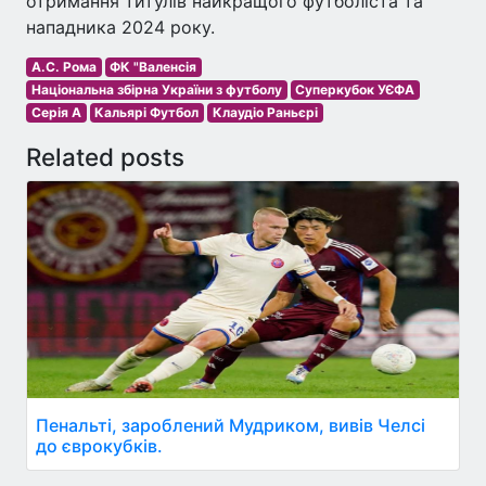
отримання титулів найкращого футболіста та
нападника 2024 року.
А.С. Рома
ФК "Валенсія
Національна збірна України з футболу
Суперкубок УЄФА
Серія A
Кальярі Футбол
Клаудіо Раньєрі
Related posts
Пенальті, зароблений Мудриком, вивів Челсі
до єврокубків.