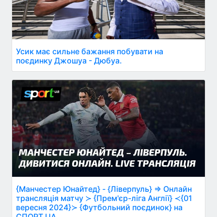
Усик має сильне бажання побувати на
поєдинку Джошуа - Дюбуа.
{Манчестер Юнайтед} - {Ліверпуль} ⇒ Онлайн
трансляція матчу ≻ {Прем'єр-ліга Англії} ≺{01
вересня 2024}≻ {Футбольний поєдинок} на
СПОРТ.UA