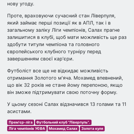
нову угоду.
Проте, враховуючи сучасний стан Ліверпуля,
який займає перші позиції як в АПЛ, так і в
загальному заліку Ліги чемпіонів, Салах прагне
залишитися в клубі, щоб мати можливість ще раз
здобути титули чемпіона та головного
європейського клубного турніру перед
завершенням своєї кар'єри.
Футболіст все ще не відкидає можливість
отримання Золотого м'яча. Мохамед впевнений,
що вік 32 років не стане йому перепоною, якщо
він зможе підтримувати свою поточну форму.
У цьому сезоні Салах відзначився 13 голами та 11
асистами.
Прем'єр-ліга
Футбольний клуб "Ліверпуль".
Ліга чемпіонів УЄФА
Мохамед Салах
Золота куля