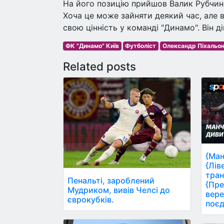
На його позицію прийшов Валик Рубчинсь
Хоча це може зайняти деякий час, але 
свою цінність у команді "Динамо". Він д
ФК "Динамо" Київ
Футболіст
Олександр Піхальо
Related posts
{Ман
{Лів
тран
Пенальті, зароблений
{Пре
Мудриком, вивів Челсі до
вере
єврокубків.
поєд