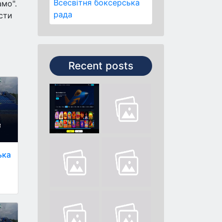
Всесвітня боксерська
амо".
рада
сти
Recent posts
ька