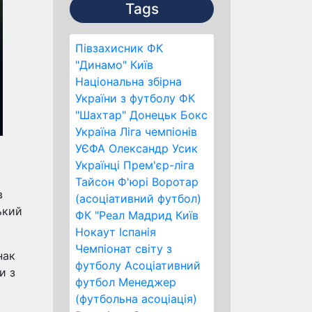
Tags
Півзахисник
ФК
"Динамо" Київ
Національна збірна
України з футболу
ФК
"Шахтар" Донецьк
Бокс
Україна
Ліга чемпіонів
УЄФА
Олександр Усик
Українці
Прем'єр-ліга
Тайсон Ф'юрі
Воротар
в
(асоціативний футбол)
ький
ФК "Реал Мадрид
Київ
Нокаут
Іспанія
Чемпіонат світу з
нак
футболу
Асоціативний
и з
футбол
Менеджер
(футбольна асоціація)