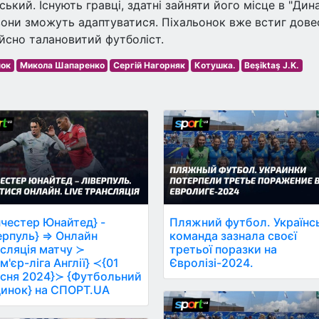
кий. Існують гравці, здатні зайняти його місце в "Дин
вони зможуть адаптуватися. Піхальонок вже встиг дове
ійсно талановитий футболіст.
нок
Микола Шапаренко
Сергій Нагорняк
Котушка.
Beşiktaş J.K.
честер Юнайтед} -
Пляжний футбол. Українс
ерпуль} ⇒ Онлайн
команда зазнала своєї
сляція матчу ≻
третьої поразки на
м'єр-ліга Англії} ≺{01
Євролізі-2024.
сня 2024}≻ {Футбольний
инок} на СПОРТ.UA