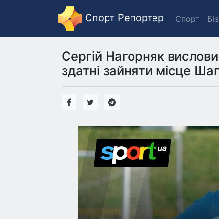
Спорт Репортер
Спорт
Бі
Сергій Нагорняк висловив
здатні зайняти місце Ша