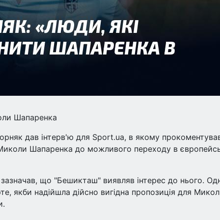
коли Шапаренка
орняк дав інтерв'ю для Sport.ua, в якому прокоментува
в Миколи Шапаренка до можливого переходу в європейс
зазначав, що "Бешикташ" виявляв інтерес до нього. Од
рте, якби надійшла дійсно вигідна пропозиція для Микол
и.