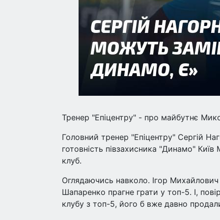
Тренер "Епіцентру" - про майбутнє Ми
Головний тренер "Епіцентру" Сергій Наг
готовність півзахисника "Динамо" Киї
клуб.
Оглядаючись навколо. Ігор Михайлович 
Шапаренко прагне грати у топ-5. І, пові
клубу з топ-5, його б вже давно продал