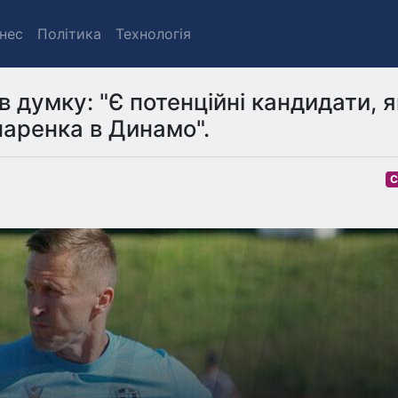
знес
Політика
Технологія
 думку: "Є потенційні кандидати, я
паренка в Динамо".
С