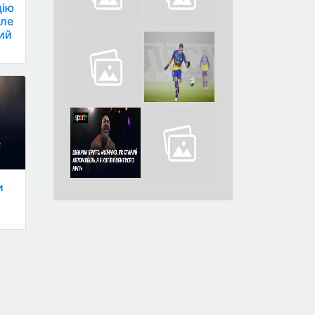
цію
але
вий
и
.