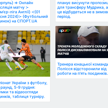
ерпуль} ⇒ Онлайн
планує висунути пропози
сляція матчу ≻
для трансферу Мудрика, 
м'єр-ліга Англії} ≺{01
це відбудеться не в зимо
сня 2024}≻ {Футбольний
період.
инок} на СПОРТ.UA
Тренера юнацької команд
Полісся відсторонили від
роботи на п'ять поєдинків
іонат України з футболу,
 раунд, 5-9 грудня:
умки та відеоогляди
инків, таблиця турніру.