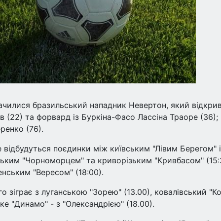
дзначилися бразильський нападник Невертон, який відкри
в (22) та форвард із Буркіна-Фасо Лассіна Траоре (36);
ренко (76).
е відбудуться поєдинки між київським "Лівим Берегом" і
ським "Чорноморцем" та криворізьким "Кривбасом" (15:
енським "Вересом" (18:00).
го зіграє з луганською "Зорею" (13.00), ковалівський "К
ке "Динамо" - з "Олександрією" (18.00).