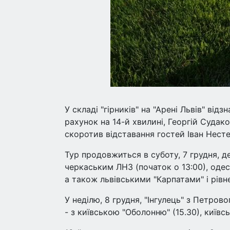
У складі "гірників" на "Арені Львів" ві
рахунок на 14-й хвилині, Георгій Судако
скоротив відставання гостей Іван Несте
Тур продовжиться в суботу, 7 грудня, д
черкаським ЛНЗ (початок о 13:00), оде
а також львівськими "Карпатами" і рівн
У неділю, 8 грудня, "Інгулець" з Петрово
- з київською "Оболонню" (15.30), київсь