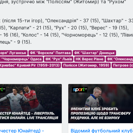
удня, зустріччю між "Поліссям" (Житомир) та "Рухом"
після 15-ти ігор), "Олександрія" - 37 (15), "Шахтар" - 3
5), "Карпати" - 21 (15), "Рух" - 20 (15), "Верес" - 19 (15),
- 16 (16), "Колос" - 14 (15), "Чорноморець" - 12 (15), "Ліви
лець" - 9 (15).
оря" Луганськ
ФК "Ворскла" Полтава
ФК "Шахтар" Донецьк
 "Чорноморець" Одеса
ФК "Рух" Львів
НК Верес Рівне
ФК "Олександ
Кривбас" Кривий Ріг (1959-2013)
Полісся (Житомир, 1959)
Петрове (
честер Юнайтед} -
Відомий футбольний клуб