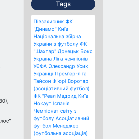
Tags
Півзахисник
ФК
"Динамо" Київ
Національна збірна
України з футболу
ФК
"Шахтар" Донецьк
Бокс
Україна
Ліга чемпіонів
в
УЄФА
Олександр Усик
Українці
Прем'єр-ліга
Тайсон Ф'юрі
Воротар
(асоціативний футбол)
ФК "Реал Мадрид
Київ
30),
Нокаут
Іспанія
Чемпіонат світу з
футболу
Асоціативний
олос"
футбол
Менеджер
(футбольна асоціація)