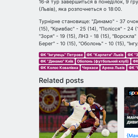
16-й тур завершиться в понеділок, 9 гр
(Львів), яка розпочнеться о 18:00.
Турнірне становище: "Динамо" - 37 очок (
(15), "Кривбас" - 25 (14), "Полісся" - 24 (1
"Зоря" - 19 (15), ЛНЗ - 18 (15), "Ворскла" 
Берег" - 10 (15), "Оболонь" - 10 (15), "Інгу
ФК "Інгулець" Петрове
ФК "Карпати" Львів
ФК "З
ФК "Динамо" Київ
Оболонь (футбольний клуб)
ФК
ФК Колос Ковалівка
Черкаси
Арена Львів
ФК "
Related posts
{Ман