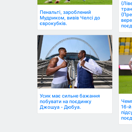
{Лів
тран
Пенальті, зароблений
{Пре
Мудриком, вивів Челсі до
вере
єврокубків.
поєд
Усик має сильне бажання
Чемп
побувати на поєдинку
16-й
Джошуа - Дюбуа.
підс
поєд