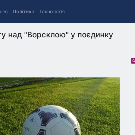
знес
Політика
Технологія
у над "Ворсклою" у поєдинку
С