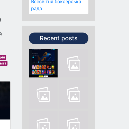
Всесвітня боксерська
рада
3
й
Recent posts
рія
смт)