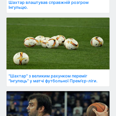
Шахтар влаштував справжній розгром
Інгульцю.
"Шахтар" з великим рахунком переміг
"Інгулець" у матчі футбольної Прем'єр-ліги.