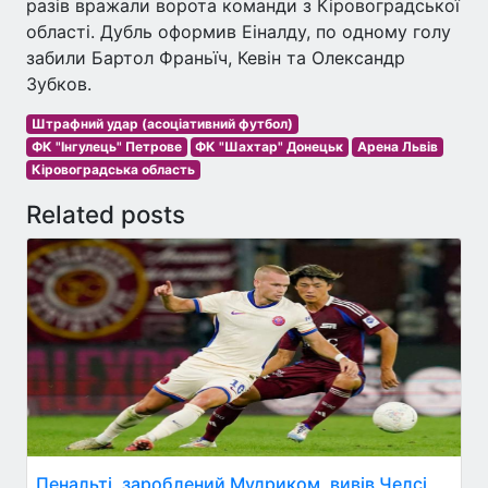
разів вражали ворота команди з Кіровоградської
області. Дубль оформив Еіналду, по одному голу
забили Бартол Франьїч, Кевін та Олександр
Зубков.
Штрафний удар (асоціативний футбол)
ФК "Інгулець" Петрове
ФК "Шахтар" Донецьк
Арена Львів
Кіровоградська область
Related posts
Пенальті, зароблений Мудриком, вивів Челсі