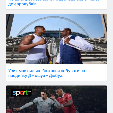
до єврокубків.
Усик має сильне бажання побувати на
поєдинку Джошуа - Дюбуа.