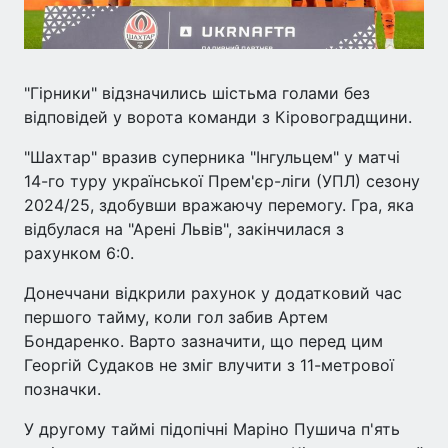
"Гірники" відзначились шістьма голами без
відповідей у ворота команди з Кіровоградщини.
"Шахтар" вразив суперника "Інгульцем" у матчі
14-го туру української Прем'єр-ліги (УПЛ) сезону
2024/25, здобувши вражаючу перемогу. Гра, яка
відбулася на "Арені Львів", закінчилася з
рахунком 6:0.
Донеччани відкрили рахунок у додатковий час
першого тайму, коли гол забив Артем
Бондаренко. Варто зазначити, що перед цим
Георгій Судаков не зміг влучити з 11-метрової
позначки.
У другому таймі підопічні Маріно Пушича п'ять