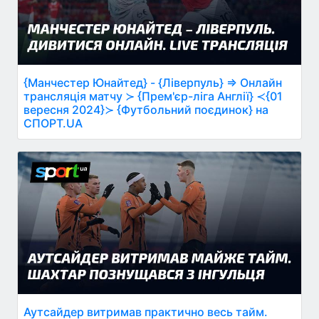
{Манчестер Юнайтед} - {Ліверпуль} ⇒ Онлайн
трансляція матчу ≻ {Прем'єр-ліга Англії} ≺{01
вересня 2024}≻ {Футбольний поєдинок} на
СПОРТ.UA
Аутсайдер витримав практично весь тайм.