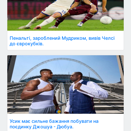
Пенальті, зароблений Мудриком, вивів Челсі
до єврокубків.
Усик має сильне бажання побувати на
поєдинку Джошуа - Дюбуа.