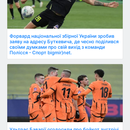
Форвард національної збірної України зробив
заяву на адресу Буткевича, де чесно поділився
своїми думками про свій вихід з команди
Полісся - Спорт bigmir)net.
Ультрас Баварії оголосили про бойкот зустрічі