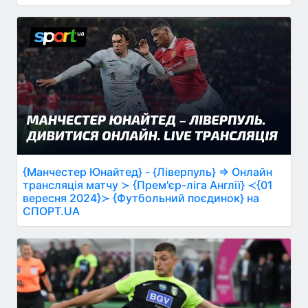
{Манчестер Юнайтед} - {Ліверпуль} ⇒ Онлайн
трансляція матчу ≻ {Прем'єр-ліга Англії} ≺{01
вересня 2024}≻ {Футбольний поєдинок} на
СПОРТ.UA