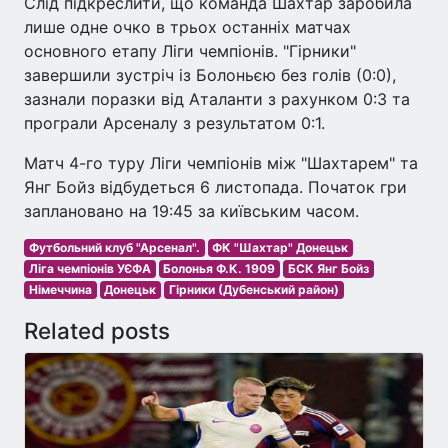
Слід підкреслити, що команда Шахтар заробила
лише одне очко в трьох останніх матчах
основного етапу Ліги чемпіонів. "Гірники"
завершили зустріч із Болоньєю без голів (0:0),
зазнали поразки від Аталанти з рахунком 0:3 та
програли Арсеналу з результатом 0:1.
Матч 4-го туру Ліги чемпіонів між "Шахтарем" та
Янг Бойз відбудеться 6 листопада. Початок гри
заплановано на 19:45 за київським часом.
Футбольний клуб "Арсенал".
ФК "Шахтар" Донецьк
Ліга чемпіонів УЄФА
Болонья Ф.К. 1909
БСК Янг Бойз
Німеччина
Донецьк
Гірники (Дубенський район)
Related posts