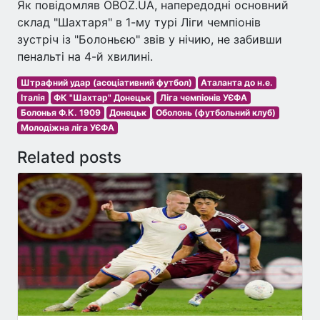
Як повідомляв OBOZ.UA, напередодні основний
склад "Шахтаря" в 1-му турі Ліги чемпіонів
зустріч із "Болоньєю" звів у нічию, не забивши
пенальті на 4-й хвилині.
Штрафний удар (асоціативний футбол)
Аталанта до н.е.
Італія
ФК "Шахтар" Донецьк
Ліга чемпіонів УЄФА
Болонья Ф.К. 1909
Донецьк
Оболонь (футбольний клуб)
Молодіжна ліга УЄФА
Related posts