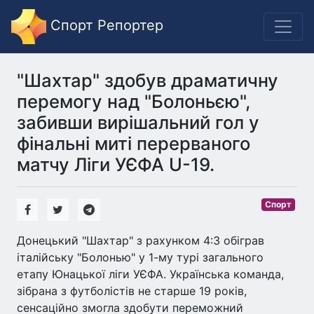
Спорт Репортер
"Шахтар" здобув драматичну
перемогу над "Болоньєю",
забивши вирішальний гол у
фінальні миті перерваного
матчу Ліги УЄФА U-19.
Спорт
Донецький "Шахтар" з рахунком 4:3 обіграв
італійську "Болонью" у 1-му турі загального
етапу Юнацької ліги УЄФА. Українська команда,
зібрана з футболістів не старше 19 років,
сенсаційно змогла здобути переможний