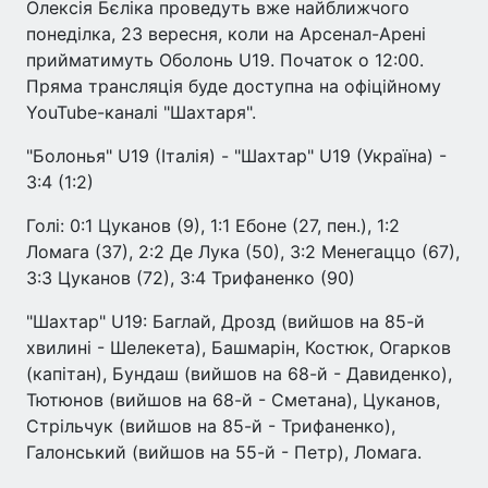
Олексія Бєліка проведуть вже найближчого
понеділка, 23 вересня, коли на Арсенал-Арені
прийматимуть Оболонь U19. Початок о 12:00.
Пряма трансляція буде доступна на офіційному
YouTube-каналі "Шахтаря".
"Болонья" U19 (Італія) - "Шахтар" U19 (Україна) -
3:4 (1:2)
Голі: 0:1 Цуканов (9), 1:1 Ебоне (27, пен.), 1:2
Ломага (37), 2:2 Де Лука (50), 3:2 Менегаццо (67),
3:3 Цуканов (72), 3:4 Трифаненко (90)
"Шахтар" U19: Баглай, Дрозд (вийшов на 85-й
хвилині - Шелекета), Башмарін, Костюк, Огарков
(капітан), Бундаш (вийшов на 68-й - Давиденко),
Тютюнов (вийшов на 68-й - Сметана), Цуканов,
Стрільчук (вийшов на 85-й - Трифаненко),
Галонський (вийшов на 55-й - Петр), Ломага.