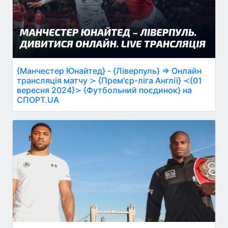
{Манчестер Юнайтед} - {Ліверпуль} ⇒ Онлайн
трансляція матчу ≻ {Прем'єр-ліга Англії} ≺{01
вересня 2024}≻ {Футбольний поєдинок} на
СПОРТ.UA