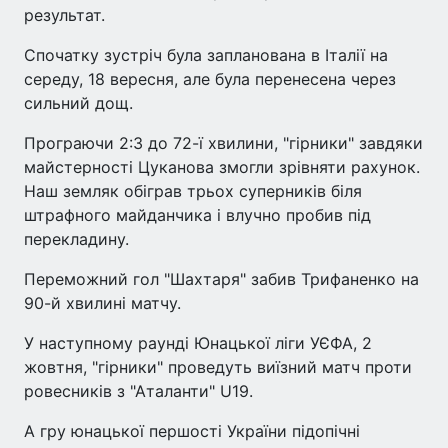
результат.
Спочатку зустріч була запланована в Італії на
середу, 18 вересня, але була перенесена через
сильний дощ.
Програючи 2:3 до 72-ї хвилини, "гірники" завдяки
майстерності Цуканова змогли зрівняти рахунок.
Наш земляк обіграв трьох суперників біля
штрафного майданчика і влучно пробив під
перекладину.
Переможний гол "Шахтаря" забив Трифаненко на
90-й хвилині матчу.
У наступному раунді Юнацької ліги УЄФА, 2
жовтня, "гірники" проведуть виїзний матч проти
ровесників з "Аталанти" U19.
А гру юнацької першості України підопічні