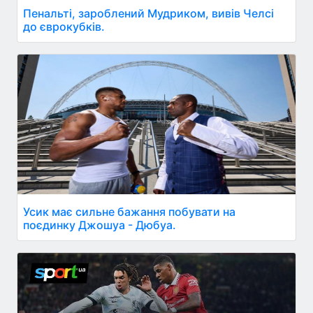
Пенальті, зароблений Мудриком, вивів Челсі
до єврокубків.
Усик має сильне бажання побувати на
поєдинку Джошуа - Дюбуа.