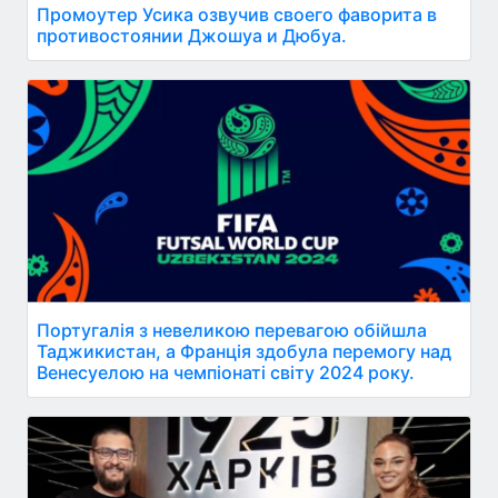
Промоутер Усика озвучив своего фаворита в
противостоянии Джошуа и Дюбуа.
Португалія з невеликою перевагою обійшла
Таджикистан, а Франція здобула перемогу над
Венесуелою на чемпіонаті світу 2024 року.