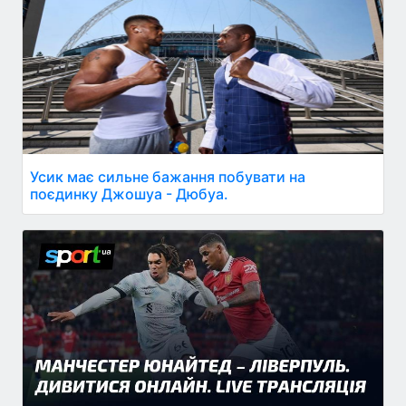
Усик має сильне бажання побувати на
поєдинку Джошуа - Дюбуа.