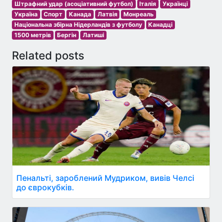
Штрафний удар (асоціативний футбол)
Італія
Українці
Україна
Спорт
Канада
Латвія
Монреаль
Національна збірна Нідерландів з футболу
Канадці
1500 метрів
Бергін
Латиші
Related posts
Пенальті, зароблений Мудриком, вивів Челсі
до єврокубків.