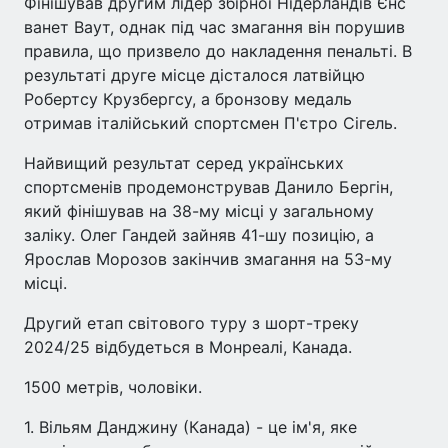
Фінішував другим лідер збірної Нідерландів Єнс
ванет Ваут, однак під час змагання він порушив
правила, що призвело до накладення пенальті. В
результаті друге місце дісталося латвійцю
Робертсу Крузбергсу, а бронзову медаль
отримав італійський спортсмен П'єтро Сігель.
Найвищий результат серед українських
спортсменів продемонстрував Данило Бергін,
який фінішував на 38-му місці у загальному
заліку. Олег Гандей зайняв 41-шу позицію, а
Ярослав Морозов закінчив змагання на 53-му
місці.
Другий етап світового туру з шорт-треку
2024/25 відбудеться в Монреалі, Канада.
1500 метрів, чоловіки.
1. Вільям Данджину (Канада) - це ім'я, яке