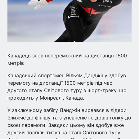
Канадець знов непереможний на дистанції 1500
метрів
Канадський спортсмен Вільям Данджіну здобув
перемогу на дистанції 1500 метрів під час
другого етапу Світового туру з шорт-треку, що
проходить у Монреалі, Канада.
У заключному забігу Данджін вирвався в лідери
ближче до фінішу та з упевненістю довів гонку до
своєї перемоги. Завдяки цьому він здобув вже
другий поспіль титул на етапі Світового туру.