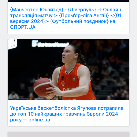
{Манчестер Юнайтед} - {Ліверпуль} ⇒ Онлайн
трансляція матчу ≻ {Прем'єр-ліга Англії} ≺{01
вересня 2024}≻ {Футбольний поєдинок} на
СПОРТ.UA
Українська баскетболістка Ягупова потрапила
до топ-10 найкращих гравчинь Європи 2024
року -- online.ua