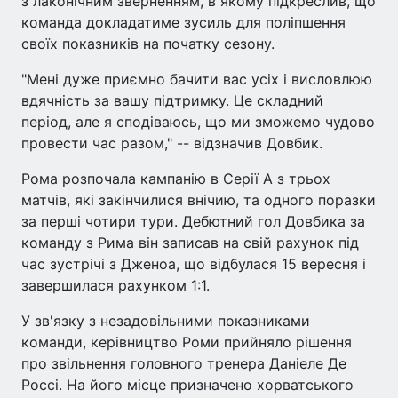
з лаконічним зверненням, в якому підкреслив, що
команда докладатиме зусиль для поліпшення
своїх показників на початку сезону.
"Мені дуже приємно бачити вас усіх і висловлюю
вдячність за вашу підтримку. Це складний
період, але я сподіваюсь, що ми зможемо чудово
провести час разом," -- відзначив Довбик.
Рома розпочала кампанію в Серії А з трьох
матчів, які закінчилися внічию, та одного поразки
за перші чотири тури. Дебютний гол Довбика за
команду з Рима він записав на свій рахунок під
час зустрічі з Дженоа, що відбулася 15 вересня і
завершилася рахунком 1:1.
У зв'язку з незадовільними показниками
команди, керівництво Роми прийняло рішення
про звільнення головного тренера Даніеле Де
Россі. На його місце призначено хорватського