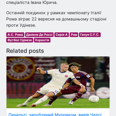
спеціаліста Івана Юрича.
Останній поєдинок у рамках чемпіонату Італії
Рома зіграє 22 вересня на домашньому стадіоні
проти Удінезе.
А.С. Рома
Даніеле Де Россі
Серія A
Рим
Генуя C.F.C.
Футбол Удінезе
Хорватія
Related posts
Пенальті, зароблений Мудриком, вивів Челсі