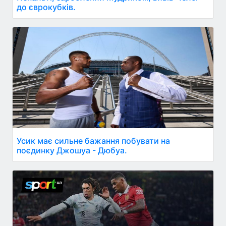
до єврокубків.
Усик має сильне бажання побувати на
поєдинку Джошуа - Дюбуа.