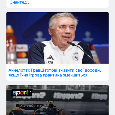
Юнайтед".
Анчелотті: Гравці готові знизити свої доходи,
якщо їхня ігрова практика зменшиться.