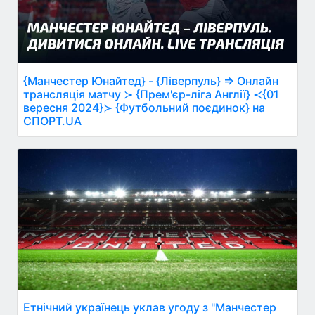
{Манчестер Юнайтед} - {Ліверпуль} ⇒ Онлайн
трансляція матчу ≻ {Прем'єр-ліга Англії} ≺{01
вересня 2024}≻ {Футбольний поєдинок} на
СПОРТ.UA
Етнічний українець уклав угоду з "Манчестер