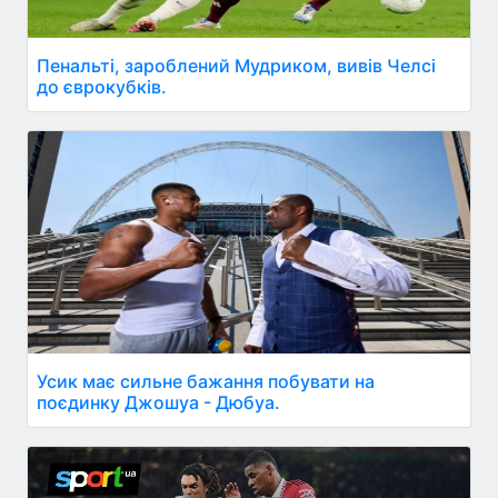
Пенальті, зароблений Мудриком, вивів Челсі
до єврокубків.
Усик має сильне бажання побувати на
поєдинку Джошуа - Дюбуа.