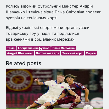
Колись відомий футбольний майстер Андрій
Шевченко і тенісна зірка Еліна Світоліна провели
зустріч на тенісному корті.
Відомі українські спортсмени організували
товариську гру у падлі та поділилися
враженнями в соціальних мережах.
Теніс
Асоціативний футбол
Еліна Світоліна
Андрій Шевченко
Виставкова гра
Тенісний корт
Харків
Related posts