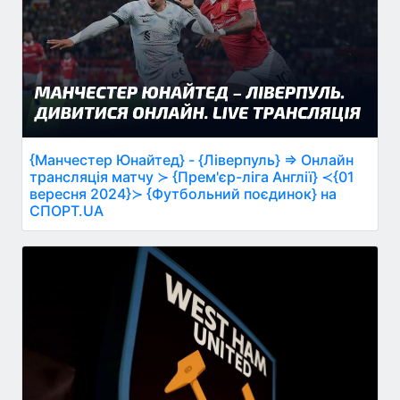
{Манчестер Юнайтед} - {Ліверпуль} ⇒ Онлайн
трансляція матчу ≻ {Прем'єр-ліга Англії} ≺{01
вересня 2024}≻ {Футбольний поєдинок} на
СПОРТ.UA