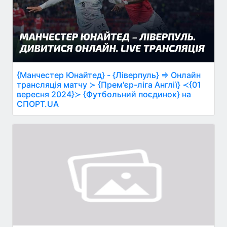
{Манчестер Юнайтед} - {Ліверпуль} ⇒ Онлайн
трансляція матчу ≻ {Прем'єр-ліга Англії} ≺{01
вересня 2024}≻ {Футбольний поєдинок} на
СПОРТ.UA