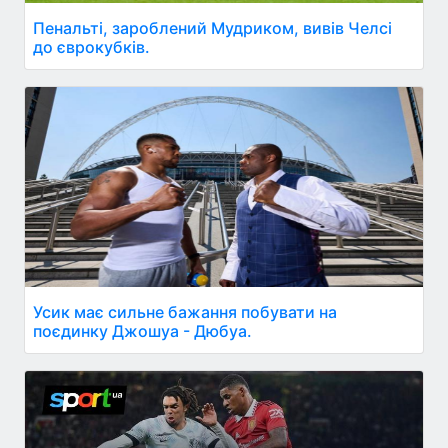
Пенальті, зароблений Мудриком, вивів Челсі
до єврокубків.
Усик має сильне бажання побувати на
поєдинку Джошуа - Дюбуа.