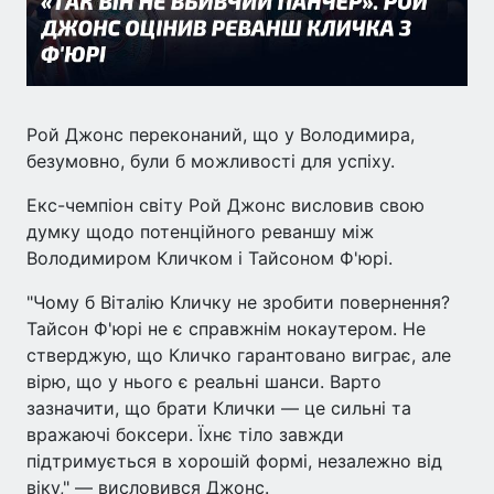
Рой Джонс переконаний, що у Володимира,
безумовно, були б можливості для успіху.
Екс-чемпіон світу Рой Джонс висловив свою
думку щодо потенційного реваншу між
Володимиром Кличком і Тайсоном Ф'юрі.
"Чому б Віталію Кличку не зробити повернення?
Тайсон Ф'юрі не є справжнім нокаутером. Не
стверджую, що Кличко гарантовано виграє, але
вірю, що у нього є реальні шанси. Варто
зазначити, що брати Клички — це сильні та
вражаючі боксери. Їхнє тіло завжди
підтримується в хорошій формі, незалежно від
віку," — висловився Джонс.