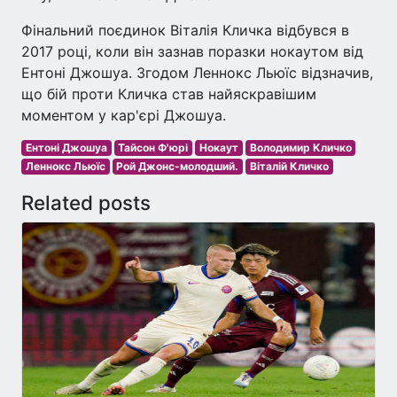
Фінальний поєдинок Віталія Кличка відбувся в
2017 році, коли він зазнав поразки нокаутом від
Ентоні Джошуа. Згодом Леннокс Льюїс відзначив,
що бій проти Кличка став найяскравішим
моментом у кар'єрі Джошуа.
Ентоні Джошуа
Тайсон Ф'юрі
Нокаут
Володимир Кличко
Леннокс Льюїс
Рой Джонс-молодший.
Віталій Кличко
Related posts