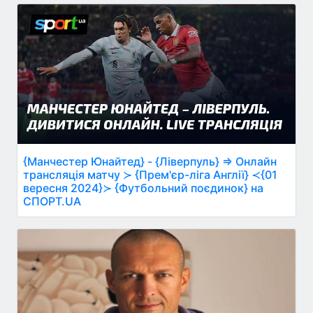
{Манчестер Юнайтед} - {Ліверпуль} ⇒ Онлайн
трансляція матчу ≻ {Прем'єр-ліга Англії} ≺{01
вересня 2024}≻ {Футбольний поєдинок} на
СПОРТ.UA