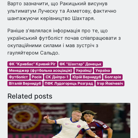
Варто зазначити, що Ракицький висунув
ультиматум Луческу та Ахметову, фактично
шантажуючи керівництво Шахтаря.
Раніше з'являлася інформація про те, що
український футболіст почав співпрацювати з
окупаційними силами і мав зустріч з
гауляйтером Сальдо.
ФК "Кривбас" Кривий Ріг
ФК "Шахтар" Донецьк
Менеджер (футбольна асоціація)
Українці
Україна
Футболіст
Росія
СК Дніпро-1
Юрій Вернидуб
Болгарія
Віталій Вернидуб
ПФК Лудогорець Розград
Ігор Йовічевіч
Related posts