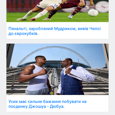
Пенальті, зароблений Мудриком, вивів Челсі
до єврокубків.
Усик має сильне бажання побувати на
поєдинку Джошуа - Дюбуа.