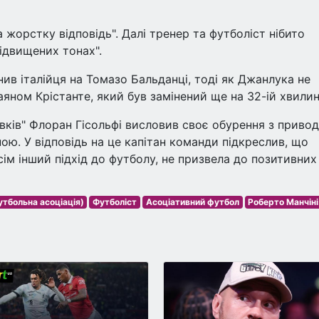
а жорстку відповідь". Далі тренер та футболіст нібито
ідвищених тонах".
ив італійця на Томазо Бальданці, тоді як Джанлука не
аяном Крістанте, який був замінений ще на 32-ій хвилин
вків" Флоран Гісольфі висловив своє обурення з приво
ною. У відповідь на це капітан команди підкреслив, що
сім інший підхід до футболу, не призвела до позитивних
тбольна асоціація)
Футболіст
Асоціативний футбол
Роберто Манчіні