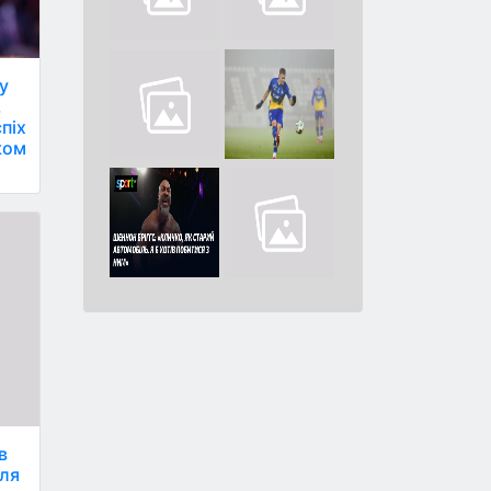
у
,
піх
иком
в
сля