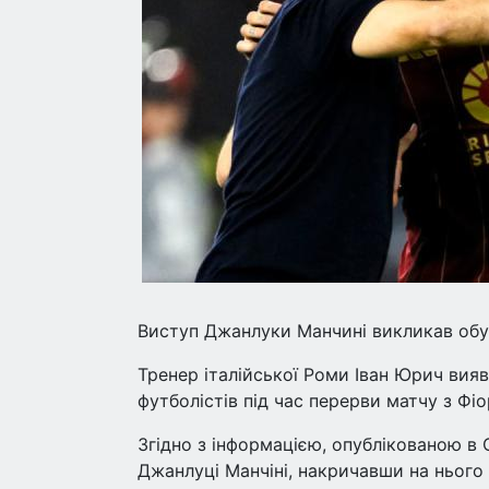
Виступ Джанлуки Манчині викликав обу
Тренер італійської Роми Іван Юрич вия
футболістів під час перерви матчу з Фі
Згідно з інформацією, опублікованою в 
Джанлуці Манчіні, накричавши на нього 