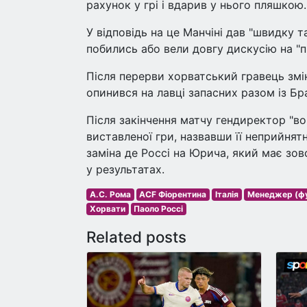
рахунок у грі і вдарив у нього пляшкою.
У відповідь на це Манчіні дав "швидку т
побились або вели довгу дискусію на "п
Після перерви хорватський гравець змін
опинився на лавці запасних разом із Бр
Після закінчення матчу гендиректор "во
виставленої гри, назвавши її неприйнят
заміна де Россі на Юрича, який має зов
у результатах.
А.С. Рома
ACF Фіорентина
Італія
Менеджер (фу
Хорвати
Паоло Россі
Related posts