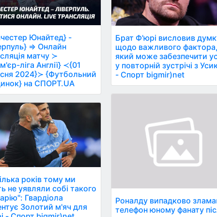
честер Юнайтед} -
Брат Ф'юрі висловив думк
ерпуль} ⇒ Онлайн
щодо важливого фактора
сляція матчу ≻
який може забезпечити ус
м'єр-ліга Англії} ≺{01
у повторній зустрічі з Ус
сня 2024}≻ {Футбольний
- Спорт bigmir)net
инок} на СПОРТ.UA
ілька років тому ми
ть не уявляли собі такого
арію": Гвардіола
Роналду випадково злама
нтує Золотий м'яч для
телефон юному фанату пі
і - Спорт bigmir)net