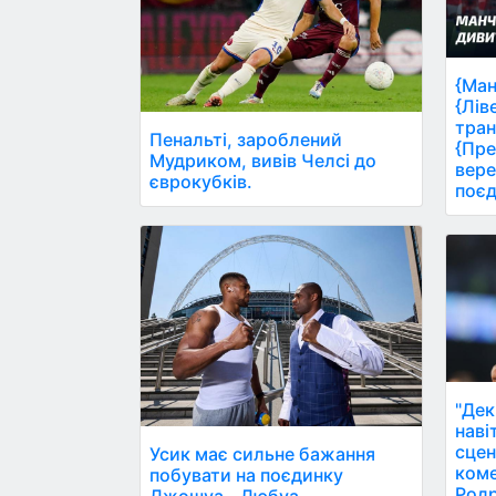
{Ман
{Лів
тран
Пенальті, зароблений
{Пре
Мудриком, вивів Челсі до
вере
єврокубків.
поєд
"Дек
наві
сцен
Усик має сильне бажання
коме
побувати на поєдинку
Родр