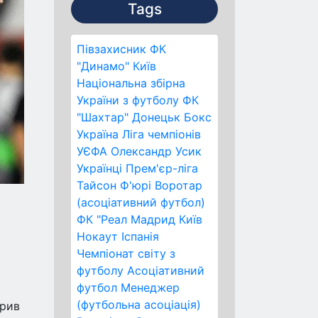
Tags
Півзахисник
ФК
"Динамо" Київ
Національна збірна
України з футболу
ФК
"Шахтар" Донецьк
Бокс
Україна
Ліга чемпіонів
УЄФА
Олександр Усик
Українці
Прем'єр-ліга
Тайсон Ф'юрі
Воротар
(асоціативний футбол)
ФК "Реал Мадрид
Київ
Нокаут
Іспанія
Чемпіонат світу з
футболу
Асоціативний
футбол
Менеджер
(футбольна асоціація)
крив