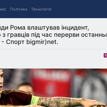
знес
Політика
Технологія
ди Рома влаштував інцидент,
з гравців під час перерви останнь
- Спорт bigmir)net.
С