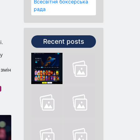
Всесвітня боксерська
рада
Recent posts
і.
ду
 змін