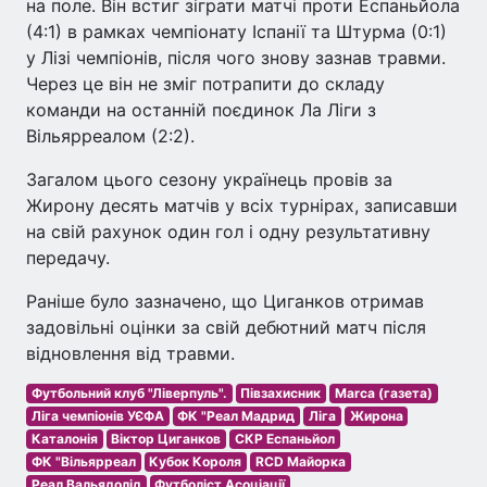
на поле. Він встиг зіграти матчі проти Еспаньйола
(4:1) в рамках чемпіонату Іспанії та Штурма (0:1)
у Лізі чемпіонів, після чого знову зазнав травми.
Через це він не зміг потрапити до складу
команди на останній поєдинок Ла Ліги з
Вільярреалом (2:2).
Загалом цього сезону українець провів за
Жирону десять матчів у всіх турнірах, записавши
на свій рахунок один гол і одну результативну
передачу.
Раніше було зазначено, що Циганков отримав
задовільні оцінки за свій дебютний матч після
відновлення від травми.
Футбольний клуб "Ліверпуль".
Півзахисник
Marca (газета)
Ліга чемпіонів УЄФА
ФК "Реал Мадрид
Ліга
Жирона
Каталонія
Віктор Циганков
СКР Еспаньйол
ФК "Вільярреал
Кубок Короля
RCD Майорка
Реал Вальядолід
Футболіст Асоціації