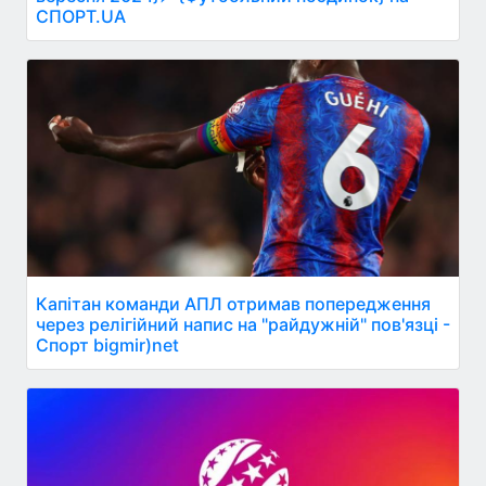
СПОРТ.UA
Капітан команди АПЛ отримав попередження
через релігійний напис на "райдужній" пов'язці -
Спорт bigmir)net