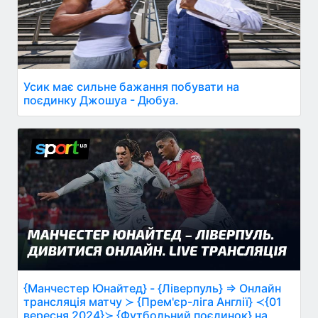
Усик має сильне бажання побувати на
поєдинку Джошуа - Дюбуа.
{Манчестер Юнайтед} - {Ліверпуль} ⇒ Онлайн
трансляція матчу ≻ {Прем'єр-ліга Англії} ≺{01
вересня 2024}≻ {Футбольний поєдинок} на