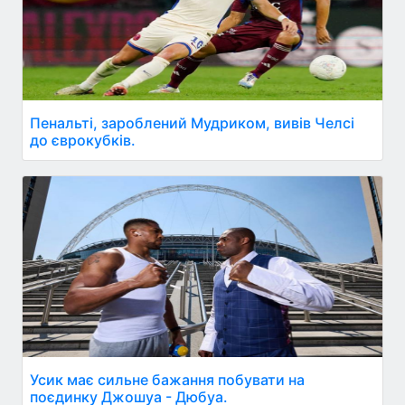
Пенальті, зароблений Мудриком, вивів Челсі
до єврокубків.
Усик має сильне бажання побувати на
поєдинку Джошуа - Дюбуа.