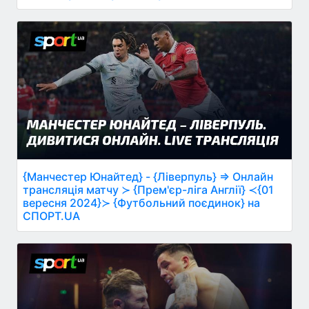
{Манчестер Юнайтед} - {Ліверпуль} ⇒ Онлайн
трансляція матчу ≻ {Прем'єр-ліга Англії} ≺{01
вересня 2024}≻ {Футбольний поєдинок} на
СПОРТ.UA