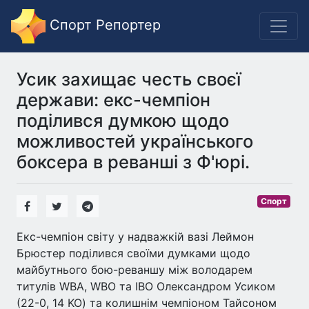
Спорт Репортер
Усик захищає честь своєї
держави: екс-чемпіон
поділився думкою щодо
можливостей українського
боксера в реванші з Ф'юрі.
Спорт
Екс-чемпіон світу у надважкій вазі Леймон
Брюстер поділився своїми думками щодо
майбутнього бою-реваншу між володарем
титулів WBA, WBO та IBO Олександром Усиком
(22-0, 14 KO) та колишнім чемпіоном Тайсоном