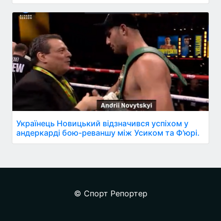
Українець Новицький відзначився успіхом у
андеркарді бою-реваншу між Усиком та Ф'юрі.
© Спорт Репортер