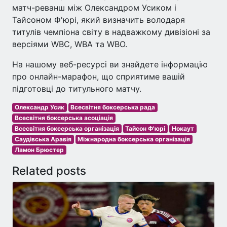
матч-реванш між Олександром Усиком і
Тайсоном Ф'юрі, який визначить володаря
титулів чемпіона світу в надважкому дивізіоні за
версіями WBC, WBA та WBO.
На нашому веб-ресурсі ви знайдете інформацію
про онлайн-марафон, що сприятиме вашій
підготовці до титульного матчу.
Олександр Усик
Всесвітня боксерська рада
Всесвітня боксерська асоціація
Всесвітня боксерська організація
Тайсон Ф'юрі
Нокаут
Саудівська Аравія
Міжнародна боксерська організація
Ламон Брюстер
Related posts