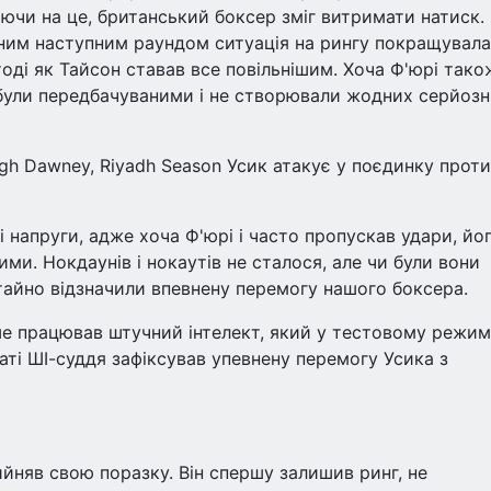
ючи на це, британський боксер зміг витримати натиск.
ним наступним раундом ситуація на рингу покращувал
тоді як Тайсон ставав все повільнішим. Хоча Ф'юрі тако
 були передбачуваними і не створювали жодних серйоз
eigh Dawney, Riyadh Season Усик атакує у поєдинку проти
і напруги, адже хоча Ф'юрі і часто пропускав удари, йо
и. Нокдаунів і нокаутів не сталося, але чи були вони
стайно відзначили впевнену перемогу нашого боксера.
рше працював штучний інтелект, який у тестовому режим
аті ШІ-суддя зафіксував упевнену перемогу Усика з
ийняв свою поразку. Він спершу залишив ринг, не