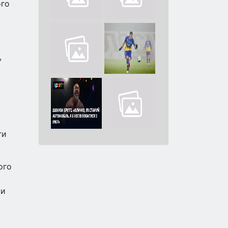
ого
,
ги
ого
Ми