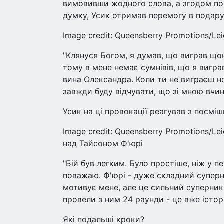
вимовивши жодного слова, а згодом поч
думку, Усик отримав перемогу в подару
Image credit: Queensberry Promotions/Le
"Клянуся Богом, я думав, що виграв що
тому в мене немає сумнівів, що я вигра
вина Олександра. Коли ти не виграєш н
завжди буду відчувати, що зі мною вчин
Усик на ці провокації реагував з посм
Image credit: Queensberry Promotions/L
над Тайсоном Ф'юрі
"Бій був легким. Було простіше, ніж у 
поважаю. Ф'юрі - дуже складний суперн
мотивує мене, але це сильний суперник
провели з ним 24 раунди - це вже істор
Які подальші кроки?