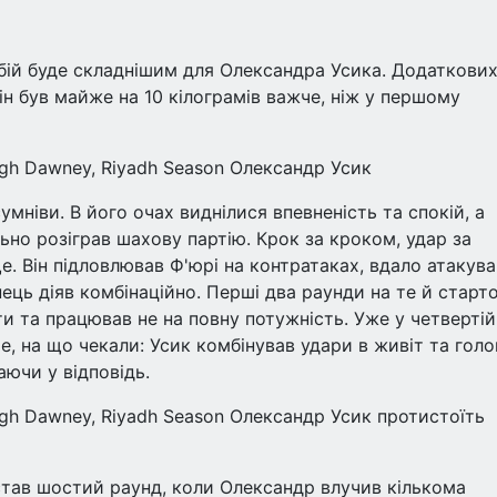
бій буде складнішим для Олександра Усика. Додаткови
ін був майже на 10 кілограмів важче, ніж у першому
eigh Dawney, Riyadh Season Олександр Усик
умніви. В його очах виднілися впевненість та спокій, а
ьно розіграв шахову партію. Крок за кроком, удар за
. Він підловлював Ф'юрі на контратаках, вдало атакува
ець діяв комбінаційно. Перші два раунди на те й старто
и та працював не на повну потужність. Уже у четвертій
е, на що чекали: Усик комбінував удари в живіт та голо
ючи у відповідь.
eigh Dawney, Riyadh Season Олександр Усик протистоїть
став шостий раунд, коли Олександр влучив кількома