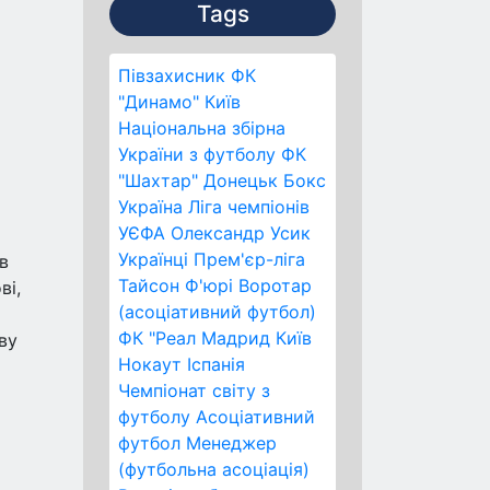
Tags
х
Півзахисник
ФК
"Динамо" Київ
Національна збірна
України з футболу
ФК
"Шахтар" Донецьк
Бокс
Україна
Ліга чемпіонів
УЄФА
Олександр Усик
Українці
Прем'єр-ліга
в
Тайсон Ф'юрі
Воротар
ві,
(асоціативний футбол)
ФК "Реал Мадрид
Київ
ву
Нокаут
Іспанія
Чемпіонат світу з
футболу
Асоціативний
футбол
Менеджер
(футбольна асоціація)