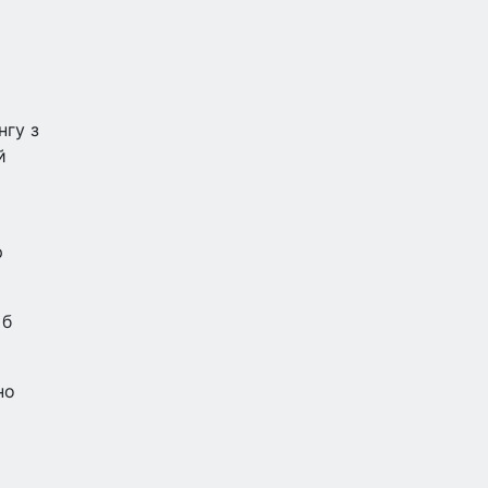
нгу з
й
р
 б
но