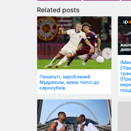
Related posts
{Ман
{Лів
тран
Пенальті, зароблений
{Пре
Мудриком, вивів Челсі до
вере
єврокубків.
поєд