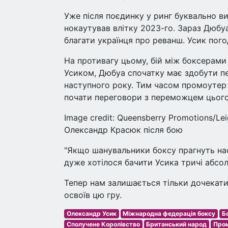
Уже після поєдинку у ринг буквально ви
нокаутував влітку 2023-го. Зараз Дюбуа 
благати українця про реванш. Усик пого
На противагу цьому, бій між боксерами
Усиком, Дюбуа спочатку має здобути п
наступного року. Тим часом промоутер
почати переговори з переможцем цього
Image credit: Queensberry Promotions/L
Олександр Красюк після бою
"Якщо шанувальники боксу прагнуть нас
дуже хотілося бачити Усика тричі абсо
Тепер нам залишається тільки дочекати
освоїв цю гру.
Олександр Усик
Міжнародна федерація боксу
Б
Сполучене Королівство
Британський народ
Пром