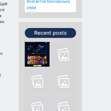
Всесвітня боксерська
 Цей
рада
ася
ж
них
Recent posts
го
і