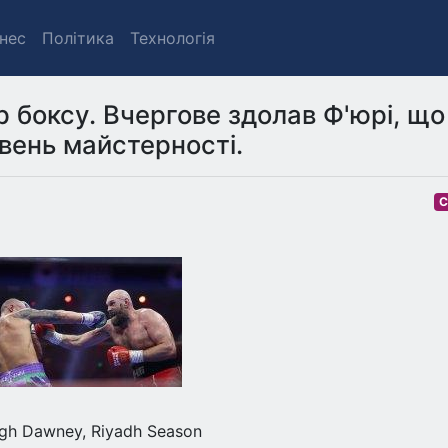
знес
Політика
Технологія
р боксу. Вчергове здолав Ф'юрі, що
івень майстерності.
С
igh Dawney, Riyadh Season