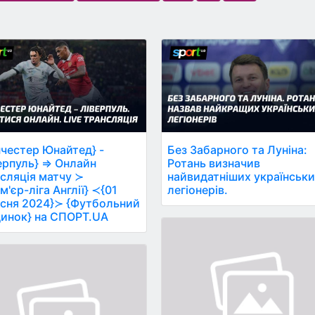
честер Юнайтед} -
Без Забарного та Луніна:
ерпуль} ⇒ Онлайн
Ротань визначив
сляція матчу ≻
найвидатніших українськ
м'єр-ліга Англії} ≺{01
легіонерів.
сня 2024}≻ {Футбольний
инок} на СПОРТ.UA