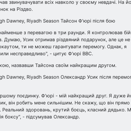
ав звинувачувати всіх навколо у своєму невдачі. На й
нок на Різдво.
igh Dawney, Riyadh Season Тайсон Ф'юрі після бою
найменше з перевагою в три раунди. Я контролював бій
в. Думаю, Усик отримав різдвяний подарунок, але це не
окаутом, ти не можеш гарантувати перемогу. Однак, я
или несправедливо", - цитує Ф'юрі BBC.
ішкою, назвавши Тайсона своїм найкращим другом.
eigh Dawney, Riyadh Season Олександр Усик після перемо
першому поєдинку. Ф'юрі - мій найкращий друг. Я дуже й
ик, він робить мене сильнішим. Не скажу, що він прямо
. Реальний здоровань, крутий боєць, класний дядько. 
ія боксу", - підсумував Олександр.