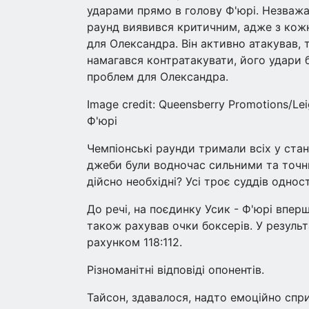
ударами прямо в голову Ф'юрі. Незважа
раунд виявився критичним, адже з кож
для Олександра. Він активно атакував, 
намагався контратакувати, його удари
проблем для Олександра.
Image credit: Queensberry Promotions/L
Ф'юрі
Чемпіонські раунди тримали всіх у стан
джеби були водночас сильними та точним
дійсно необхідні? Усі троє суддів одно
До речі, на поєдинку Усик - Ф'юрі впе
також рахував очки боксерів. У результ
рахунком 118:112.
Різноманітні відповіді опонентів.
Тайсон, здавалося, надто емоційно спр