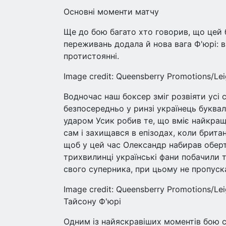
Основні моменти матчу
Ще до бою багато хто говорив, що цей 
переживань додала й нова вага Ф'юрі: в
протистоянні.
Image credit: Queensberry Promotions/L
Водночас наш боксер зміг розвіяти усі с
безпосередньо у ринзі українець буквал
ударом Усик робив те, що вміє найкраще
сам і захищався в епізодах, коли британ
щоб у цей час Олександр набирав оберт
трихвилинці українські фани побачили т
свого суперника, при цьому не пропуска
Image credit: Queensberry Promotions/L
Тайсону Ф'юрі
Одним із найяскравіших моментів бою 