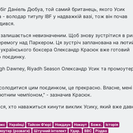
біг Даніель Дюбуа, той самий британець, якого Усик
- володар титулу IBF у надважкій вазі, тож він почав
дився.
 залишається невизначеним. Щоб знову зустрітися в ри
еремогу над Паркером. Ця зустріч запланована на люти
 українського боксера Олександр Красюк вже готовий
 поєдинку.
eigh Dawney, Riyadh Season Олександр Усик та промоуте
олодитися цим поєдинком, це прекрасно. Власне, мені
лютним чемпіоном," - зазначив Красюк.
ся, хто наважиться кинути виклик Усику, який вже дав
окс
Українці
Тайсон Ф'юрі
Нокдаун
Нокаут
Боже.
Історія
оутер (розваги)
Штучний інтелект
Удар.
BBC
Різдво