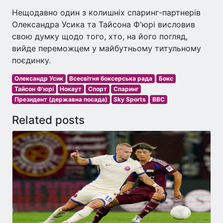
Нещодавно один з колишніх спаринг-партнерів
Олександра Усика та Тайсона Ф'юрі висловив
свою думку щодо того, хто, на його погляд,
вийде переможцем у майбутньому титульному
поєдинку.
Олександр Усик
Всесвітня боксерська рада
Бокс
Тайсон Ф'юрі
Нокаут
Спорт
Спаринг
Президент (державна посада)
Sky Sports
BBC
Related posts