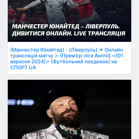
{Манчестер Юнайтед} - {Ліверпуль} ⇒ Онлайн
трансляція матчу ≻ {Прем'єр-ліга Англії} ≺{01
вересня 2024}≻ {Футбольний поєдинок} на
СПОРТ.UA