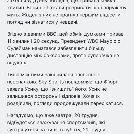
захопливу дуель поглядів, що тривала кілька
хвилин. Вони не бажали розривати цю напружену
мить. Жоден з них не прагнув першим відвести
погляд чи зізнатися у невдачі.
Згідно з даними BBC, цей обмін думками тривав
11 хвилин і 20 секунд. Президент WBC Маурісіо
Сулейман намагався забезпечити більшу
дистанцію між боксерами, проте суперечка не
вщухала.
Тиша між ними закінчилася словесною
перепалкою. Sky Sports повідомляє, що Ф'юрі
заявив Усику, що "знищить" його. Усик не
залишився осторонь і відповів. Хоча їх і
розділили, погляди продовжували пересікатися.
Нагадуємо, що вже завтра, 20 грудня,
відбудеться зважування спортсменів, які
зустрінуться на ринзі в суботу, 21 грудня.