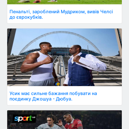
Пенальті, зароблений Мудриком, вивів Челсі
до єврокубків.
Усик має сильне бажання побувати на
поєдинку Джошуа - Дюбуа.