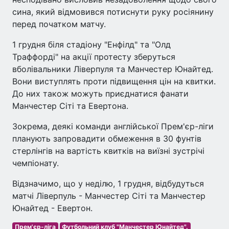
сина, який відмовився потиснути руку росіянину
перед початком матчу.
1 грудня біля стадіону "Енфілд" та "Олд
Траффорді" на акції протесту зберуться
вболівальники Ліверпуля та Манчестер Юнайтед.
Вони виступлять проти підвищення цін на квитки.
До них також можуть приєднатися фанати
Манчестер Сіті та Евертона.
Зокрема, деякі команди англійської Прем'єр-ліги
планують запровадити обмеження в 30 фунтів
стерлінгів на вартість квитків на виїзні зустрічі
чемпіонату.
Відзначимо, що у неділю, 1 грудня, відбудуться
матчі Ліверпуль - Манчестер Сіті та Манчестер
Юнайтед - Евертон.
Прем'єр-ліга
Футбольний клуб "Манчестер Юнайтед".