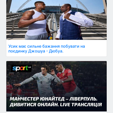
Усик має сильне бажання побувати на
поєдинку Джошуа - Дюбуа.