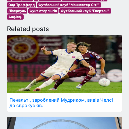
Олд Траффорд
Футбольний клуб "Манчестер Сіті".
Ліверпуль
Фунт стерлінгів
Футбольний клуб "Евертон".
Анфілд.
Related posts
Пенальті, зароблений Мудриком, вивів Челсі
до єврокубків.