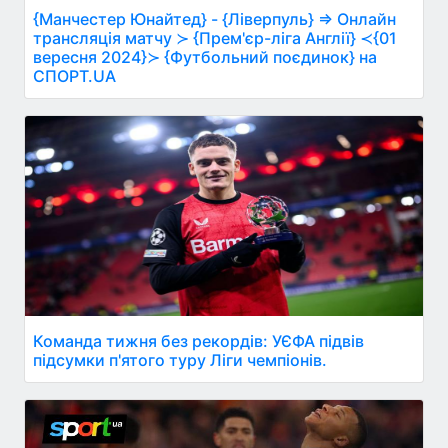
{Манчестер Юнайтед} - {Ліверпуль} ⇒ Онлайн
трансляція матчу ≻ {Прем'єр-ліга Англії} ≺{01
вересня 2024}≻ {Футбольний поєдинок} на
СПОРТ.UA
Команда тижня без рекордів: УЄФА підвів
підсумки п'ятого туру Ліги чемпіонів.