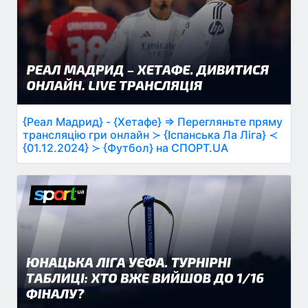
{Реал Мадрид} - {Хетафе} ⇒ Перегляньте пряму
трансляцію гри онлайн ≻ {Іспанська Ла Ліга} ≺
{01.12.2024} ≻ {Футбол} на СПОРТ.UA