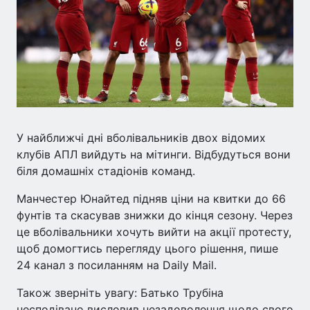
У найближчі дні вболівальників двох відомих
клубів АПЛ вийдуть на мітинги. Відбудуться вони
біля домашніх стадіонів команд.
Манчестер Юнайтед підняв ціни на квитки до 66
фунтів та скасував знижки до кінця сезону. Через
це вболівальники хочуть вийти на акції протесту,
щоб домогтись перегляду цього рішення, пише
24 канал з посиланням на Daily Mail.
Також зверніть увагу: Батько Трубіна
несподівано висловив незадоволення щодо свого