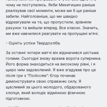
чому не поступались. Якби Микитишин раніше
реалізував свої моменти, може ми б ще раніше
забили. Найголовніше, що ми швидко
відреагували на те, що пропустили, зрівняли
рахунок та вийшли вперед. Все класно. Значить,
ми вже навчилися реагувати на пропущені м'ячі.
- Оцініть успіхи Твердохліба.
За останні чотири матчі він відзначився шістьма
голами. Сьогодні знову вразив ворота суперника.
Його форма знаходиться на високому рівні, і я
щиро ним задоволений. Я вже згадував про це
після гри з "Поліссям": Єгор починає
демонструвати свою справжню силу. Я
щасливий за цього молодого, обдарованого
хлопця, який володіє відмінною фізичною
підготовкою.