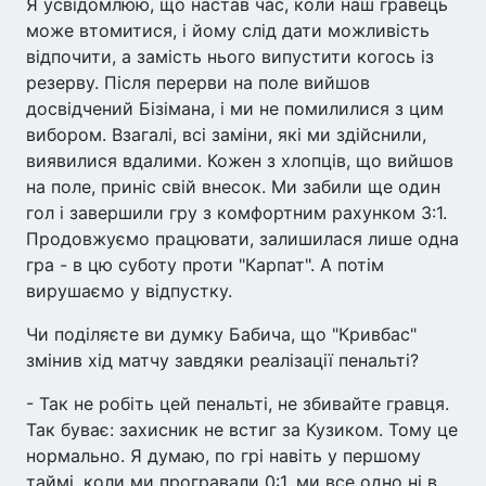
Я усвідомлюю, що настав час, коли наш гравець
може втомитися, і йому слід дати можливість
відпочити, а замість нього випустити когось із
резерву. Після перерви на поле вийшов
досвідчений Бізімана, і ми не помилилися з цим
вибором. Взагалі, всі заміни, які ми здійснили,
виявилися вдалими. Кожен з хлопців, що вийшов
на поле, приніс свій внесок. Ми забили ще один
гол і завершили гру з комфортним рахунком 3:1.
Продовжуємо працювати, залишилася лише одна
гра - в цю суботу проти "Карпат". А потім
вирушаємо у відпустку.
Чи поділяєте ви думку Бабича, що "Кривбас"
змінив хід матчу завдяки реалізації пенальті?
- Так не робіть цей пенальті, не збивайте гравця.
Так буває: захисник не встиг за Кузиком. Тому це
нормально. Я думаю, по грі навіть у першому
таймі, коли ми програвали 0:1, ми все одно ні в