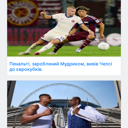
Пенальті, зароблений Мудриком, вивів Челсі
до єврокубків.