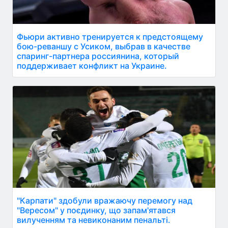
Фьюри активно тренируется к предстоящему
бою-реваншу с Усиком, выбрав в качестве
спаринг-партнера россиянина, который
поддерживает конфликт на Украине.
"Карпати" здобули вражаючу перемогу над
"Вересом" у поєдинку, що запам'ятався
вилученням та невиконаним пенальті.