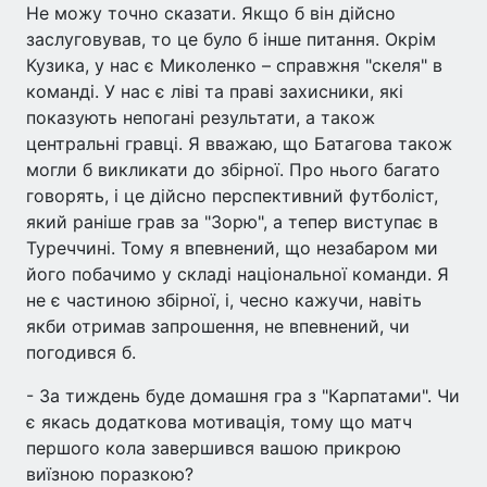
Не можу точно сказати. Якщо б він дійсно
заслуговував, то це було б інше питання. Окрім
Кузика, у нас є Миколенко – справжня "скеля" в
команді. У нас є ліві та праві захисники, які
показують непогані результати, а також
центральні гравці. Я вважаю, що Батагова також
могли б викликати до збірної. Про нього багато
говорять, і це дійсно перспективний футболіст,
який раніше грав за "Зорю", а тепер виступає в
Туреччині. Тому я впевнений, що незабаром ми
його побачимо у складі національної команди. Я
не є частиною збірної, і, чесно кажучи, навіть
якби отримав запрошення, не впевнений, чи
погодився б.
- За тиждень буде домашня гра з "Карпатами". Чи
є якась додаткова мотивація, тому що матч
першого кола завершився вашою прикрою
виїзною поразкою?