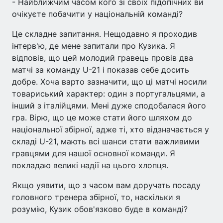
- Найближчим часом кого зі своїх підопічних ви
очікуєте побачити у національній команді?
Це складне запитання. Нещодавно я проходив
інтерв'ю, де мене запитали про Кузика. Я
відповів, що цей молодий гравець провів два
матчі за команду U-21 і показав себе досить
добре. Хоча варто зазначити, що ці матчі носили
товариський характер: один з португальцями, а
інший з італійцями. Мені дуже сподобалася його
гра. Вірю, що це може стати його шляхом до
національної збірної, адже ті, хто відзначається у
складі U-21, мають всі шанси стати важливими
гравцями для нашої основної команди. Я
покладаю великі надії на цього хлопця.
Якщо уявити, що з часом вам доручать посаду
головного тренера збірної, то, наскільки я
розумію, Кузик обов'язково буде в команді?