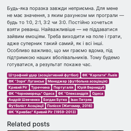
Будь-яка поразка завжди неприємна. Для мене
не має значення, з яким рахунком ми програли —
будь то 1:0, 2:1, 3:2 чи 3:0. Постійно хочеться
взяти реванш. Найважливіше — не піддаватися
зайвим емоціям. Треба виходити на поле і грати,
адже суперник такий самий, як і всі інші.
Особливо важливо, що ми граємо вдома, під
підтримкою наших вболівальників. Тому будемо
готуватися, а результат покаже час.
Штрафний удар (асоціативний футбол)
ФК "Карпати" Львів
ФК "Зоря" Луганськ
Менеджер (футбольна асоціація)
Кривий Ріг
Туреччина
Португалія
Юрій Вернидуб
ФК "Чорноморець" Одеса
ФК "Олександрія
Одеса
Андрій Шевченко
Богдан Бутко
Іван Петряк
Футболіст Асоціації
Полісся (Житомир, 2016)
ФК "Кривбас" Кривий Ріг (1959-2013)
Related posts