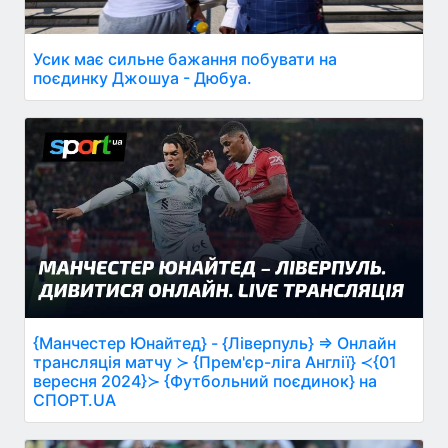
Усик має сильне бажання побувати на
поєдинку Джошуа - Дюбуа.
{Манчестер Юнайтед} - {Ліверпуль} ⇒ Онлайн
трансляція матчу ≻ {Прем'єр-ліга Англії} ≺{01
вересня 2024}≻ {Футбольний поєдинок} на
СПОРТ.UA