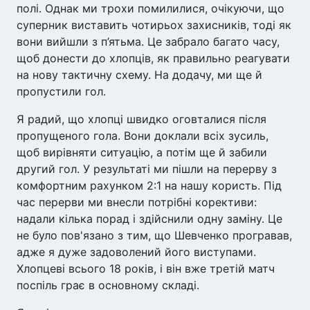
полі. Однак ми трохи помилилися, очікуючи, що
суперник виставить чотирьох захисників, тоді як
вони вийшли з п’ятьма. Це забрало багато часу,
щоб донести до хлопців, як правильно реагувати
на нову тактичну схему. На додачу, ми ще й
пропустили гол.
Я радий, що хлопці швидко оговталися після
пропущеного гола. Вони доклали всіх зусиль,
щоб вирівняти ситуацію, а потім ще й забили
другий гол. У результаті ми пішли на перерву з
комфортним рахунком 2:1 на нашу користь. Під
час перерви ми внесли потрібні корективи:
надали кілька порад і здійснили одну заміну. Це
не було пов'язано з тим, що Шевченко програвав,
адже я дуже задоволений його виступами.
Хлопцеві всього 18 років, і він вже третій матч
поспіль грає в основному складі.