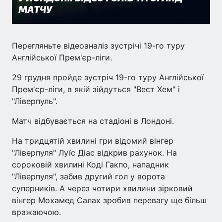
Перегляньте відеоаналіз зустрічі 19-го туру
Англійської Прем'єр-ліги.
29 грудня пройде зустріч 19-го туру Англійської
Прем'єр-ліги, в якій зійдуться "Вест Хем" і
"Ліверпуль".
Матч відбувається на стадіоні в Лондоні.
На тридцятій хвилині гри відомий вінгер
"Ліверпуля" Луїс Діас відкрив рахунок. На
сороковій хвилині Коді Гакпо, нападник
"Ліверпуля", забив другий гол у ворота
суперників. А через чотири хвилини зірковий
вінгер Мохамед Салах зробив перевагу ще більш
вражаючою.