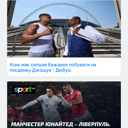
Усик має сильне бажання побувати на
поєдинку Джошуа - Дюбуа.