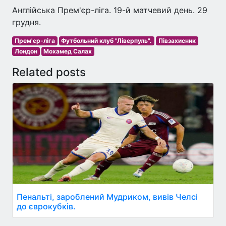
Англійська Прем'єр-ліга. 19-й матчевий день. 29
грудня.
Прем'єр-ліга
Футбольний клуб "Ліверпуль".
Півзахисник
Лондон
Мохамед Салах
Related posts
Пенальті, зароблений Мудриком, вивів Челсі
до єврокубків.