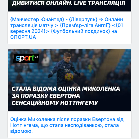
{Манчестер Юнайтед} - {Ліверпуль} ⇒ Онлайн
трансляція матчу ≻ {Прем'єр-ліга Англії} ≺{01
вересня 2024}≻ {Футбольний поєдинок} на
СПОРТ.UA
Оцінка Миколенка після поразки Евертона від
Ноттінгема, що стала несподіванкою, стала
відомою.