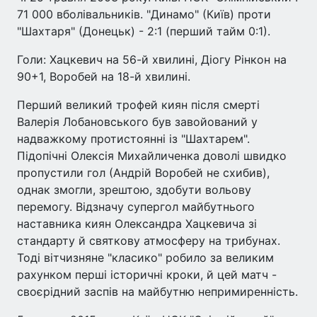
71 000 вболівальників. "Динамо" (Київ) проти
"Шахтаря" (Донецьк) - 2:1 (перший тайм 0:1).
Голи: Хацкевич на 56-й хвилині, Діогу Рінкон на
90+1, Воробей на 18-й хвилині.
Перший великий трофей киян після смерті
Валерія Лобановського був завойований у
надважкому протистоянні із "Шахтарем".
Підопічні Олексія Михайличенка доволі швидко
пропустили гол (Андрій Воробей не схибив),
однак змогли, зрештою, здобути вольову
перемогу. Відзначу супергол майбутнього
наставника киян Олександра Хацкевича зі
стандарту й святкову атмосферу на трибунах.
Тоді вітчизняне "класико" робило за великим
рахунком перші історичні кроки, й цей матч -
своєрідний заспів на майбутню непримиренність.