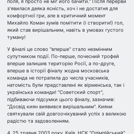
поля, я просто не міг його бачити." Після перерви
з'явилася деяка ясність, хоч і не достатня для
комфортної гри, але в критичний момент
Михайло Коман зумів помітити (і створити!) гол,
який став вирішальним, навіть в умовах густого
туману!
У фіналі це слово "вперше" стало незмінним
супутником події. По-перше, почесний трофей
вперше залишив територію Росії, а по-друге,
вперше в історії фіналу жодна московська
команда не потрапила до числа учасників,
натомість були представлені як вірменська, так і
українська команди! "Советский спорт",
підбиваючи підсумки цього фіналу, зазначив:
"Досвід киян виявився вирішальним". Кияни
святкували свій довгоочікуваний успіх з великою
радістю та задоволенням.
4. 25 травня 2003 року. Київ. НСК "Олімпійський".