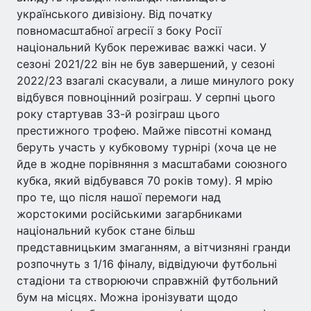
українського дивізіону. Від початку
повномасштабної агресії з боку Росії
національний Кубок переживає важкі часи. У
сезоні 2021/22 він не був завершений, у сезоні
2022/23 взагалі скасували, а лише минулого року
відбувся повноцінний розіграш. У серпні цього
року стартував 33-й розіграш цього
престижного трофею. Майже півсотні команд
беруть участь у кубковому турнірі (хоча це не
йде в жодне порівняння з масштабами союзного
кубка, який відбувався 70 років тому). Я мрію
про те, що після нашої перемоги над
жорстокими російськими загарбниками
національний кубок стане більш
представницьким змаганням, а вітчизняні гранди
розпочнуть з 1/16 фіналу, відвідуючи футбольні
стадіони та створюючи справжній футбольний
бум на місцях. Можна іронізувати щодо