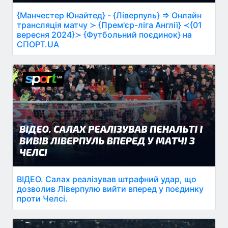
{Манчестер Юнайтед} - {Ліверпуль} ⇒ Онлайн
трансляція матчу ≻ {Прем'єр-ліга Англії} ≺{01
вересня 2024}≻ {Футбольний поєдинок} на
СПОРТ.UA
ВІДЕО. Салах реалізував штрафний удар, що
дозволив Ліверпулю вийти вперед у поєдинку
проти Челсі.