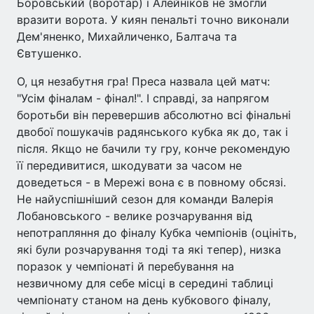
Боровський (воротар) і Алейніков не змогли
вразити ворота. У киян пенальті точно виконали
Дем'яненко, Михайличенко, Балтача та
Євтушенко.
О, ця незабутня гра! Преса назвала цей матч:
"Усім фіналам - фінал!". І справді, за напрягом
боротьби він перевершив абсолютно всі фінальні
двобої пошукачів радянського кубка як до, так і
після. Якщо не бачили ту гру, конче рекомендую
її передивитися, шкодувати за часом не
доведеться - в Мережі вона є в повному обсязі.
Не найуспішніший сезон для команди Валерія
Лобановського - велике розчарування від
непотрапляння до фіналу Кубка чемпіонів (оцініть,
які були розчарування тоді та які тепер), низка
поразок у чемпіонаті й перебування на
незвичному для себе місці в середині таблиці
чемпіонату станом на день кубкового фіналу,