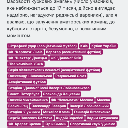
масовості кубкових змагань (число учасників,
яке наближається до 17 тисяч, дійсно виглядає
надмірно, нагадуючи радянські вареники), але я
вважаю, що залучення аматорських команд до
кубкових стартів, безумовно, є позитивним
моментом.
Штрафний удар (асоціативний футбол)
Київ
Кубок України
ФК "Карпати" Львів
Воротар (асоціативний футбол)
ФК "Шахтар" Донецьк
ФК "Динамо" Київ
Ліга чемпіонів УЄФА
Серія післяматчевих пенальті (асоціативний футбол)
Олександр Шовковський
Радянський Союз
Асоціативний футбол
Стадіон "Динамо" імені Валерія Лобановського
Санкт-Петербург
Олександр Хацкевич
Олексій Михайличенко
ФК "Локомотив" Москва
Москва
Василь Рац
Олександр Заваров
Валерій Лобановський
Стадіон "Лужники
Михайло Коман
Геннадій Литовченко
Сергій Павлович Балтача
Андрій Воробей
Вадим Євтушенко
ФК Арарат Єреван
Юрій Сьомін
Спортивний клуб "Динамо