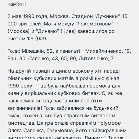
пам'яті!
2 мая 1990 года, Москва. Стадион "Лужники". 15
000 зрителей. Матч между "Локомотивом"
(Москва) и "Динамо" (Киев) завершился со
счетом 1:6 (0:3).
Голи: Мілешкін, 52, з пенальті - Михайличенко, 19,
Рац, 30, Саленко, 43, 65, 90, Литовченко, 71.
На другій позиції в динамівському хіт-параді
фінальних кубкових матчів я розміщую фінал
1990 року — це була найбільша перемога для
киян у вирішальних кубкових битвах. О, як же
наші земляки тоді заставили попотіти
залізничників! Голи забивалися на будь-який
смак, кожен з них був справжнім витвором
мистецтва. Ця гра стала справжнім тріумфом
Олега Саленка, безумовно, його найяскравішим
виступом у складі київського "Динамо". Також