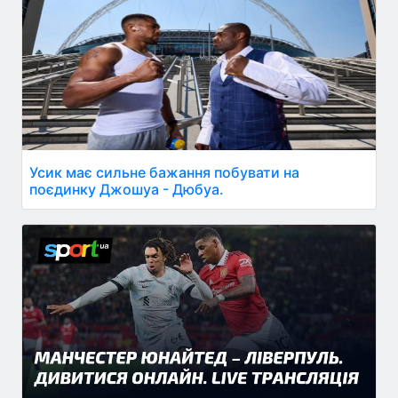
Усик має сильне бажання побувати на
поєдинку Джошуа - Дюбуа.