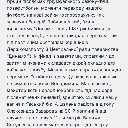
гіркий післясмак тріумфального сезону-1986,
позафутбольні моменти переходу нашого
футболу на нові рейки госпрозрахунку (як
зазначав Валерій Лобановський, "ми в
київському "Динамо" весь 1987 рік билися за
створення клубу, як на барикадах, перебуваючи
під постійним обстрілом керівників
Держкомспорту й Центральної ради товариства
"Динамо""). Й фінал із завзятими, спраглими до
звитяг мінчанами складався вкрай складно для
київського клубу. Менше з тим, справжня воля до
перемоги, "стійкість духу" (у визначенні аж ніяк
не симпатика киян Володимира Маслаченка),
майстерність і холоднокровність під час серії
післяматчевих пенальті, зрештою, схилили чашу
ваг на київський бік. А шалена радість від голу
Олександра Заварова на 90-й хвилині й від
влучного пострілу з 11-ти метрів Вадима
Євтушенка в післяматчевій серії - дотепер у