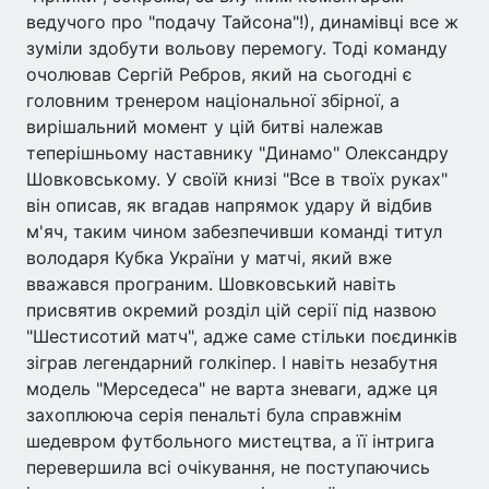
ведучого про "подачу Тайсона"!), динамівці все ж
зуміли здобути вольову перемогу. Тоді команду
очолював Сергій Ребров, який на сьогодні є
головним тренером національної збірної, а
вирішальний момент у цій битві належав
теперішньому наставнику "Динамо" Олександру
Шовковському. У своїй книзі "Все в твоїх руках"
він описав, як вгадав напрямок удару й відбив
м'яч, таким чином забезпечивши команді титул
володаря Кубка України у матчі, який вже
вважався програним. Шовковський навіть
присвятив окремий розділ цій серії під назвою
"Шестисотий матч", адже саме стільки поєдинків
зіграв легендарний голкіпер. І навіть незабутня
модель "Мерседеса" не варта зневаги, адже ця
захоплююча серія пенальті була справжнім
шедевром футбольного мистецтва, а її інтрига
перевершила всі очікування, не поступаючись