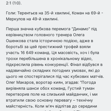
2:1 (1:0).
Голи: Терентьєв на 35-й хвилині, Коман на 69-й -
Меркулов на 49-й хвилині.
Перша значна кубкова перемога "Динамо" під
керівництвом головного тренера Олега
Ошенкова стала історичною подією, адже в
боротьбі за цей престижний трофей взяли
участь 16 649 команд. Ця масовість, хоч і була
трохи перебільшена в хронікальному відео,
підкреслила рівень конкуренції. Фінал відбувся в
надзвичайно складних погодних умовах, які до
цього не спостерігалися під час кубкових матчів.
Олег Макаров, воротар киян, згадав: "Погода
вирівняла шанси обох команд. Густий туман
перетворив поле на слизький майданчик, і ми
втратили свою основну перевагу – технічну
майстерність. Коли м'яч відлітав до середини