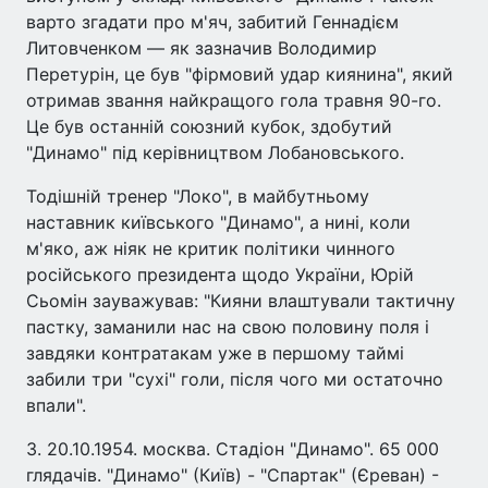
варто згадати про м'яч, забитий Геннадієм
Литовченком — як зазначив Володимир
Перетурін, це був "фірмовий удар киянина", який
отримав звання найкращого гола травня 90-го.
Це був останній союзний кубок, здобутий
"Динамо" під керівництвом Лобановського.
Тодішній тренер "Локо", в майбутньому
наставник київського "Динамо", а нині, коли
м'яко, аж ніяк не критик політики чинного
російського президента щодо України, Юрій
Сьомін зауважував: "Кияни влаштували тактичну
пастку, заманили нас на свою половину поля і
завдяки контратакам уже в першому таймі
забили три "сухі" голи, після чого ми остаточно
впали".
3. 20.10.1954. москва. Стадіон "Динамо". 65 000
глядачів. "Динамо" (Київ) - "Спартак" (Єреван) -