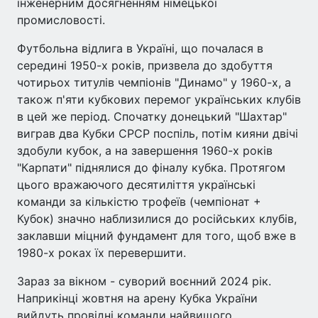
інженерним досягненням німецької
промисловості.
Футбольна відлига в Україні, що почалася в
середині 1950-х років, призвела до здобуття
чотирьох титулів чемпіонів "Динамо" у 1960-х, а
також п'яти кубкових перемог українських клубів
в цей же період. Спочатку донецький "Шахтар"
виграв два Кубки СРСР поспіль, потім кияни двічі
здобули кубок, а на завершення 1960-х років
"Карпати" піднялися до фіналу кубка. Протягом
цього вражаючого десятиліття українські
команди за кількістю трофеїв (чемпіонат +
Кубок) значно наблизилися до російських клубів,
заклавши міцний фундамент для того, щоб вже в
1980-х роках їх перевершити.
Зараз за вікном - суворий воєнний 2024 рік.
Наприкінці жовтня на арену Кубка України
вийдуть провідні команди найвищого