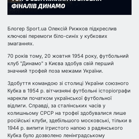
Блогер Sport.ua Олексій Рижков підкреслив
ключові перемоги біло-синіх у кубкових
змаганнях.
70 років тому, 20 жовтня 1954 року, футбольний
клуб "Динамо" з Києва здобув свій перший
значний трофей поза межами України.
Здобуття командою зі столиці України союзного
Кубка в 1954 р. вітчизняні футбольні історіографи
нарекли початком української футбольної
відлиги. Справді, за сталінських часів у
колишньому СРСР на трофеї здобувалися лише
російські клуби, здебільшого московські, тільки в
1944 р. випити ігристого напою з радянського
Кубка було дозволено ленінградському