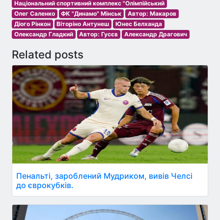
Національний спортивний комплекс "Олімпійський
Олег Саленко
ФК "Динамо" Мінськ
Автор: Макаров
Діого Рінкон
Віторіно Антунеш
Юнес Белханда
Олександр Гладкий
Автор: Гусєв
Александр Драгович
Related posts
Пенальті, зароблений Мудриком, вивів Челсі
до єврокубків.