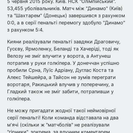
5 червня 2015 року. Київ. НСК "Олімпійський".
53,455 уболівальників. Матч між "Динамо" (Київ)
та "Шахтарем" (Донецьк) завершився з рахунком
0:0, а в серії пенальті перемогу здобуло "Динамо"
з рахунком 5:4.
Кияни реалізували пенальті завдяки Драговичу,
Гусєву, Ярмоленку, Беланді та Хачеріді, тоді як
Велозу не зміг влучити у ворота, а Антунеш
потрапив у руки голкіпера. У донеччан успішно
пробили Срна, Луїс Адріану, Дуглас Коста та
Алекс Тейшейра, а Тайсон не зумів переграти
воротаря, Ракицький влучив у поперечину, а
Гладкий також не зміг забити, потрапивши у
голкіпера.
Не можу пригадати жодної такої неймовірної
серії пенальті! Коли команда відставала на два
м'ячі (скільки ж "матчболів" не реалізували
"гірники", зокрема, за влучним коментарем