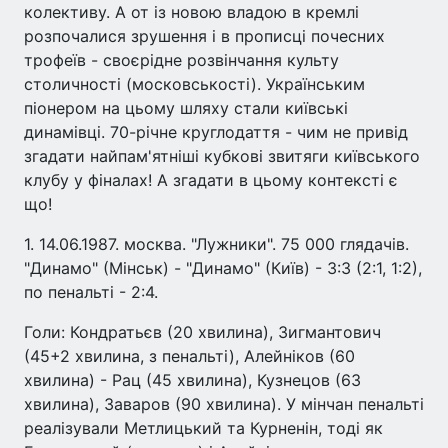
колективу. А от із новою владою в кремлі
розпочалися зрушення і в прописці почесних
трофеїв - своєрідне розвінчання культу
столичності (московськості). Українським
піонером на цьому шляху стали київські
динамівці. 70-річне круглодаття - чим не привід
згадати найпам'ятніші кубкові звитяги київського
клубу у фіналах! А згадати в цьому контексті є
що!
1. 14.06.1987. москва. "Лужники". 75 000 глядачів.
"Динамо" (Мінськ) - "Динамо" (Київ) - 3:3 (2:1, 1:2),
по пенальті - 2:4.
Голи: Кондратьєв (20 хвилина), Зигмантович
(45+2 хвилина, з пенальті), Алейніков (60
хвилина) - Рац (45 хвилина), Кузнецов (63
хвилина), Заваров (90 хвилина). У мінчан пенальті
реалізували Метлицький та Курненін, тоді як