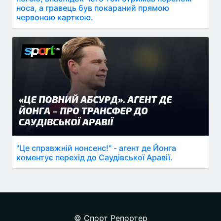
носа, а гравець був покараний прямою
червоною карткою.
"Це справжній нонсенс!" - агент де Йонга
коментує перехід до Саудівської Аравії.
© Спорт Репортер