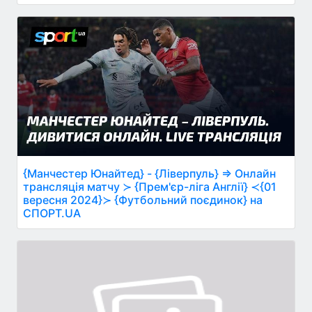
{Манчестер Юнайтед} - {Ліверпуль} ⇒ Онлайн
трансляція матчу ≻ {Прем'єр-ліга Англії} ≺{01
вересня 2024}≻ {Футбольний поєдинок} на
СПОРТ.UA