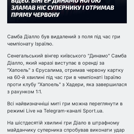
Самба Діалло був видалений з поля під час гри
чемпіонату Ізраїлю.
Сенегальський вінгер київського "Динамо" Самба
Діалло, який наразі виступає в оренді за
"Хапоель" з Єрусалима, отримав червону картку
на 60-й хвилині під час гри в чемпіонаті Ізраїлю
проти клубу "Хапоель" з Хадери, яка завершилася
з рахунком 1:1.
Всі найвизначніші миті гри можна переглянути в
режимі Live на Telegram-каналі Sport.ua.
На шістдесятій хвилині гри Діало в штрафному
майданчику суперника спробував виконати удар