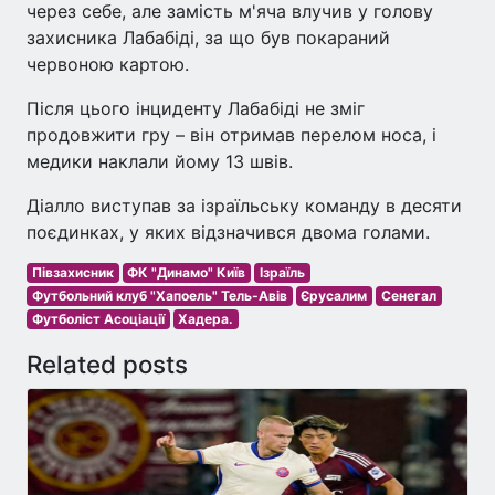
через себе, але замість м'яча влучив у голову
захисника Лабабіді, за що був покараний
червоною картою.
Після цього інциденту Лабабіді не зміг
продовжити гру – він отримав перелом носа, і
медики наклали йому 13 швів.
Діалло виступав за ізраїльську команду в десяти
поєдинках, у яких відзначився двома голами.
Півзахисник
ФК "Динамо" Київ
Ізраїль
Футбольний клуб "Хапоель" Тель-Авів
Єрусалим
Сенегал
Футболіст Асоціації
Хадера.
Related posts