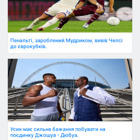
Пенальті, зароблений Мудриком, вивів Челсі
до єврокубків.
Усик має сильне бажання побувати на
поєдинку Джошуа - Дюбуа.