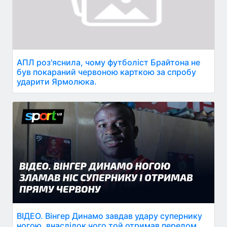
АПЛ роз'яснила, чому футболіст Брайтона не
був покараний червоною карткою за спробу
ударити Ярмолюка.
ВІДЕО. Вінгер Динамо завдав удару супернику
ногою, внаслідок чого той отримав перелом