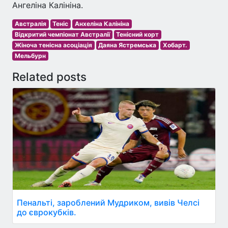
Ангеліна Калініна.
Австралія
Теніс
Анхеліна Калініна
Відкритий чемпіонат Австралії
Тенісний корт
Жіноча тенісна асоціація
Даяна Ястремська
Хобарт.
Мельбурн
Related posts
Пенальті, зароблений Мудриком, вивів Челсі
до єврокубків.