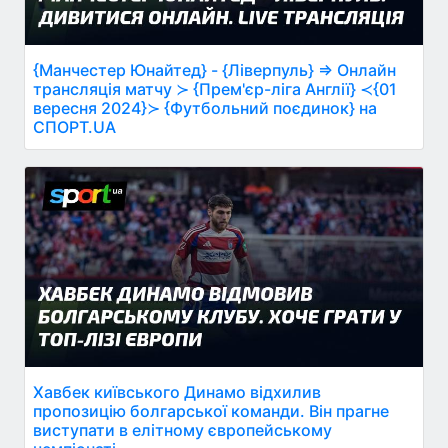
{Манчестер Юнайтед} - {Ліверпуль} ⇒ Онлайн
трансляція матчу ≻ {Прем'єр-ліга Англії} ≺{01
вересня 2024}≻ {Футбольний поєдинок} на
СПОРТ.UA
Хавбек київського Динамо відхилив
пропозицію болгарської команди. Він прагне
виступати в елітному європейському