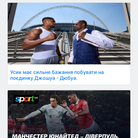
Усик має сильне бажання побувати на
поєдинку Джошуа - Дюбуа.