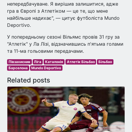
непередбачуване. Я вирішив залишитися, адже
гра в Європі з Атлетіком — це те, що мене
найбільше надихає", — цитує футболіста Mundo
Deportivo.
У попередньому сезоні Вільямс провів 31 гру за
"Атлетік" у Ла Лізі, відзначившись п'ятьма голами
та 11-ма гольовими передачами.
Півзахисник
Ліга
Каталонія
Атлетік Більбао
Більбао
Барселона
Mundo Deportivo
Related posts