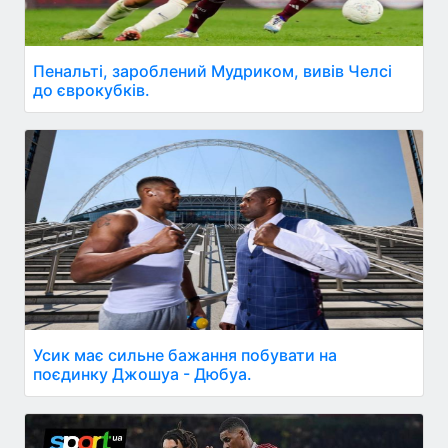
Пенальті, зароблений Мудриком, вивів Челсі
до єврокубків.
Усик має сильне бажання побувати на
поєдинку Джошуа - Дюбуа.