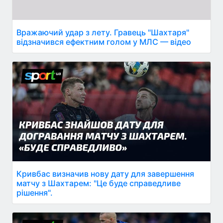
Вражаючий удар з лету. Гравець "Шахтаря"
відзначився ефектним голом у МЛС — відео
Кривбас визначив нову дату для завершення
матчу з Шахтарем: "Це буде справедливе
рішення".