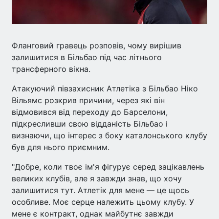
Фланговий гравець розповів, чому вирішив
залишитися в Більбао під час літнього
трансферного вікна.
Атакуючий півзахисник Атлетіка з Більбао Ніко
Вільямс розкрив причини, через які він
відмовився від переходу до Барселони,
підкресливши свою відданість Більбао і
визнаючи, що інтерес з боку каталонського клубу
був для нього приємним.
"Добре, коли твоє ім'я фігурує серед зацікавлень
великих клубів, але я завжди знав, що хочу
залишитися тут. Атлетік для мене — це щось
особливе. Моє серце належить цьому клубу. У
мене є контракт, однак майбутнє завжди