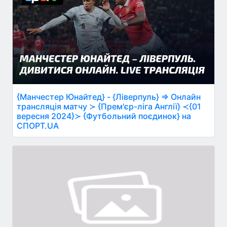
{Манчестер Юнайтед} - {Ліверпуль} ⇒ Онлайн
трансляція матчу ≻ {Прем'єр-ліга Англії} ≺{01
вересня 2024}≻ {Футбольний поєдинок} на
СПОРТ.UA